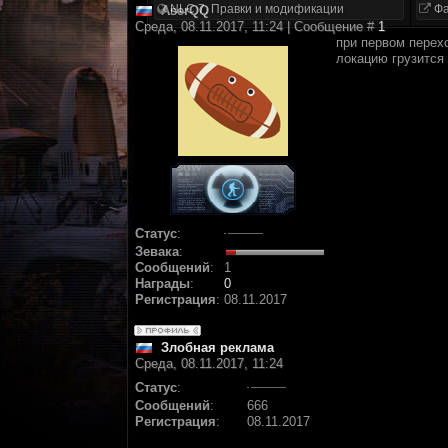
NLC 7. Правки и модификации
Фа
AserQQ
Среда, 08.11.2017, 11:24 | Сообщение #
1
при первом перех
локацию грузится
Статус
:
Зевака
:
Сообщений
:
1
Награды
:
0
Регистрация
:
08.11.2017
Злобная реклама
Среда, 08.11.2017, 11:24
Статус
:
Сообщений
:
666
Регистрация
:
08.11.2017