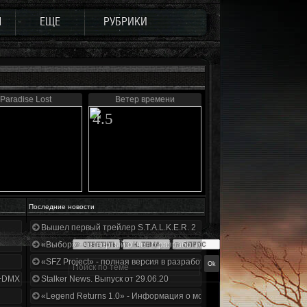
Ы
ЕЩЕ
РУБРИКИ
Paradise Lost
Ветер времени
4.5
Последние новости
Вышел первый трейлер S.T.A.L.K.E.R. 2
«Выбор» - четвертый отчет о разработке!
«SFZ Project» - полная версия в разработке!
+DMX 1.3.5.ООП.МА.К.
Stalker News. Выпуск от 29.06.20
«Legend Returns 1.0» - Информация о моде за июнь 2020