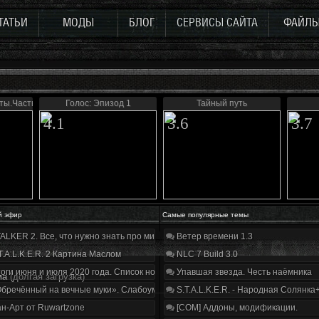
ТАТЬИ
МОДЫ
БЛОГ
СЕРВИСЫ САЙТА
ФАЙЛ
кты.Часть первая
Голос: Эпизод 1
Тайный путь
4.1
3.6
3.7
й эфир
Самые популярные темы
ALKER 2. Все, что нужно знать про мир, геймплей и сюжет | Разбор трейлера
Ветер времени 1.3
T.A.L.K.E.R. 2 Картина Маслом
NLC 7 Build 3.0
оги июня и июля 2020 года. Список нововведений
Упавшая звезда. Честь наёмника
ма
(долгая загрузка)
бречённый на вечные муки». Слабоумие и отвага
S.T.A.L.K.E.R. - Народная Солянка
н-Арт от Ruwartzone
[COM] Аддоны, модификации.