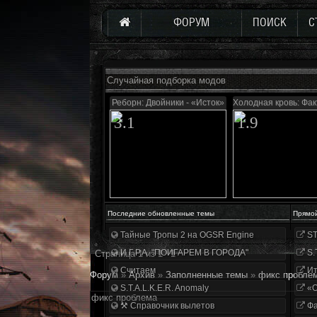
ФОРУМ
ПОИСК
С
Случайная подборка модов
Реборн: Двойники - «Исток»
Холодная кровь: Фа
3.1
1.9
Последние обновленные темы
Прямо
Тайные Тропы 2 на OGSR Engine
ST
И.Г.Р.А. "ПОИГАРЕМ В ГОРОДА"
S.
Страница
1
из
1
1
Считаем
Ит
Форум
»
Архив
»
Заполненные темы
»
фикс пробле
S.T.A.L.K.E.R. Anomaly
«О
фикс проблема
⚒ Справочник вылетов
Фа