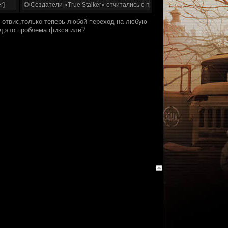
r]
Создатели «True Stalker» отчитались о проделанной работе
с отвис,только теперь любой переход на любую
нд,это проблема фикса или?