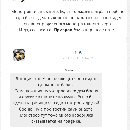
Монстров очень много, будет тормозить игра, а вообще
надо было сделать кнопки, по нажатию которых идет
спавн определеного монстра или сталкера.
И да, согласен с
_Призрак_
'ом о переносе на тч.
1_A
20.10.2011 в 14:36
Quote
Локация ,конечно,не блещет,явно видно
сделано от балды.
Сама локация ну уж простая,рядом броня
и оружие,извините,но лучше было бы
сделать три ящика,в один патроны,другой
броню ,ну а про третий сами знаете.
Монстров тут тоже много,наверняка
сказывается на графике.