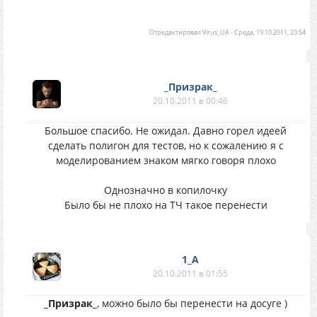
Отредактировал
Virus_UA
-
Среда, 19.10.2011, 23:54
_Призрак_
20.10.2011 в 00:46
Большое спасибо. Не ожидал. Давно горел идеей
сделать полигон для тестов, но к сожалению я с
моделированием знаком мягко говоря плохо
Однозначно в копилочку
Было бы не плохо на ТЧ такое перенести
1_A
20.10.2011 в 01:55
_Призрак_
, можно было бы перенести на досуге )