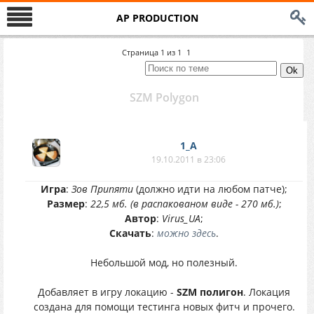
AP PRODUCTION
Страница
1
из
1
1
SZM Polygon
1_A
19.10.2011 в 23:06
Игра
:
Зов Припяти
(должно идти на любом патче);
Размер
:
22,5 мб. (в распакованом виде - 270 мб.)
;
Автор
:
Virus_UA
;
Скачать
:
можно здесь
.
Небольшой мод, но полезный.
Добавляет в игру локацию -
SZM полигон
. Локация
создана для помощи тестинга новых фитч и прочего.