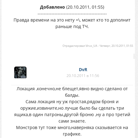
Добавлено
(20.10.2011, 01:55)
---------------------------------------------
Правда времени на это нету =\, может кто то дополнит
раньше под ТЧ.
Отредактировал
Virus_UA
-
Четверг, 20.10.2011, 01:55
DvR
20.10.2011 в 11:56
Локация ,конечно,не блещет,явно видно сделано от
балды.
Сама локация ну уж простая,рядом броня и
оружие,извините,но лучше было бы сделать три
ящика,в один патроны,другой броню ,ну а про третий
сами знаете.
Монстров тут тоже много,наверняка сказывается на
графике.