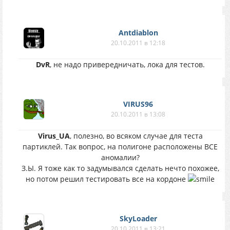
Antdiablon
20.10.2011 в 12:18
DvR
, не надо привередничать, лока для тестов.
VIRUS96
20.10.2011 в 13:08
Virus_UA
, полезно, во всяком случае для теста
партиклей. Так вопрос, на полигоне расположены ВСЕ
аномалии?
З.Ы. Я тоже как то задумывался сделать нечто похожее,
но потом решил тестировать все на кордоне
SkyLoader
20.10.2011 в 13:21