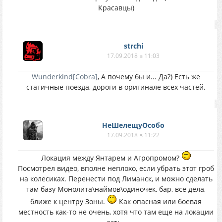
Красавцы)
strchi
17.09.2018 в 11:03
Wunderkind[Cobra]
, А почему бы и... Да?) Есть же
статичные поезда, дороги в оригинале всех частей.
НеШелещуОсобо
17.09.2018 в 11:22
Локация между Янтарем и Агропромом?
Посмотрел видео, вполне неплохо, если убрать этот гроб
на колесиках. Перенести под Лиманск, и можно сделать
там базу Монолита\наймов\одиночек, бар, все дела,
ближе к центру Зоны.
Как опасная или боевая
местность как-то не очень, хотя что там еще на локации