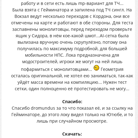
работу и в сети есть лишь mp-вариант для ТЧ...
Была взята с Гейминатора и запилена под ТЧ сингл. На
Вокзал ведут несколько переходов с Кордона, они все
отмечены на карте и работают в обе стороны. Для теста
заспавнены монолитовцы, перед переходом проверьте
ящик у Сидора, в нём кое-какой шмот...AI-сетка была
вылизана вручную очень скрупулёзно, потому она
получилась по максимуму подробной, для большей
мобильности НПС. Лока предназначена для
модостроителей, игроки же могут на ней лишь
пофармиться с монолитовцами...
Геометрия
осталась оригинальной, не хотел ею заниматься, так-как
уйдёт масса времени на компиляцию... Нужен тест
сетки, один полноценно её протестировать не могу...
Спасибо:
Спасибо dromundus за то что показал её, и за ссылку на
Гейминаторе, до этого локу видел только на Ютюбе, и то
лишь при случайном просмотре.
Скачать: