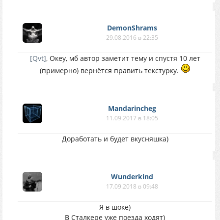
DemonShrams
29.08.2016 в 22:35
[Qvt]
, Океу, мб автор заметит тему и спустя 10 лет
(примерно) вернётся править текстурку.
Mandarincheg
11.09.2017 в 18:05
Доработать и будет вкусняшка)
Wunderkind
17.09.2018 в 09:48
Я в шоке)
В Сталкере уже поезда ходят)