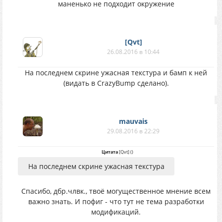
маненько не подходит окружение
[Qvt]
26.08.2016 в 10:44
На последнем скрине ужасная текстура и бамп к ней
(видать в CrazyBump сделано).
mauvais
29.08.2016 в 22:29
Цитата
[Qvt]
(
)
На последнем скрине ужасная текстура
Спасибо, дбр.члвк., твоё могущественное мнение всем
важно знать. И пофиг - что тут не тема разработки
модификаций.