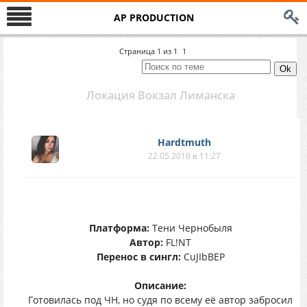
AP PRODUCTION
Страница
1
из
1
1
Локация Вокзал Лиманска
Hardtmuth
22.05.2016 в 11:27
Платформа:
Тени Чернобыля
Автор:
FL!NT
Перенос в сингл:
CuJIbBEP
Описание:
Готовилась под ЧН, но судя по всему её автор забросил