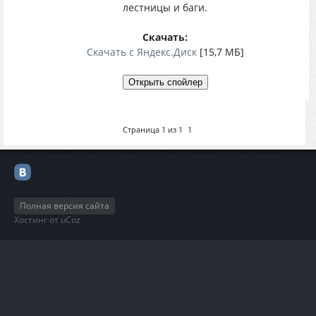
лестницы и баги.
Скачать:
Скачать с Яндекс.Диск
[15,7 МБ]
Страница
1
из
1
1
Полная версия сайта
Хостинг от
uCoz