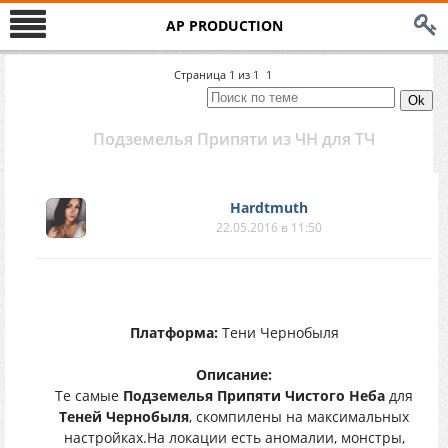
AP PRODUCTION
Страница
1
из
1
1
Подземелья Припяти из ЧН для ТЧ
Hardtmuth
22.05.2016 в 11:50
Платформа:
Тени Чернобыля
Описание:
Те самые
Подземелья Припяти Чистого Неба
для
Теней Чернобыля
, скомпилены на максимальных
настройках.На локации есть аномалии, монстры,