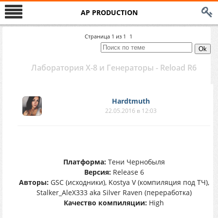
AP PRODUCTION
Страница
1
из
1
1
Лаборатория Х-8 и Генераторы - Reload R6
Hardtmuth
22.05.2016 в 12:03
Платформа:
Тени Чернобыля
Версия:
Release 6
Авторы:
GSC (исходники), Kostya V (компиляция под ТЧ),
Stalker_AleX333 aka Silver Raven (переработка)
Качество компиляции:
High