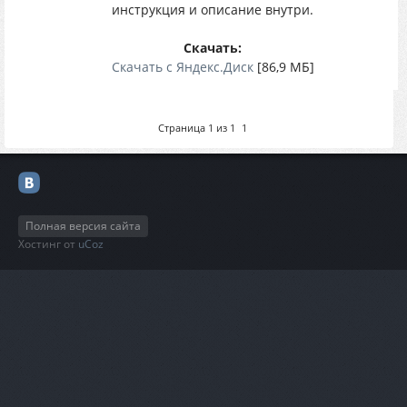
инструкция и описание внутри.
Скачать:
Скачать с Яндекс.Диск
[86,9 МБ]
Страница
1
из
1
1
Полная версия сайта
Хостинг от
uCoz