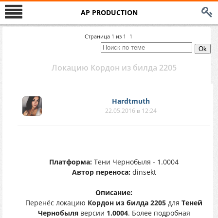
AP PRODUCTION
Страница
1
из
1
1
Локацию Кордон из билда 2205
Hardtmuth
22.05.2016 в 12:24
Платформа:
Тени Чернобыля - 1.0004
Автор переноса:
dinsekt
Описание:
Перенёс локацию
Кордон из билда 2205
для
Теней
Чернобыля
версии
1.0004
. Более подробная