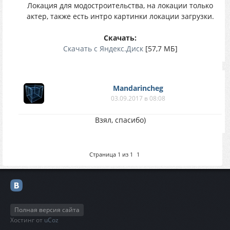
Локация для модостроительства, на локации только
актер, также есть интро картинки локации загрузки.
Скачать:
Скачать с Яндекс.Диск
[57,7 МБ]
Mandarincheg
03.09.2017 в 08:08
Взял, спасибо)
Страница
1
из
1
1
Полная версия сайта
Хостинг от
uCoz