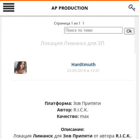
AP PRODUCTION
Страница
1
из
1
1
Локация Лиманск для ЗП
Hardtmuth
22.05.2016 в 12:41
Платформа:
Зов Припяти
Автор:
R.I.C.K.
Качество:
max
Описание:
Локация
Лиманск
для
Зов Припяти
от автора
R.I.C.K.
.