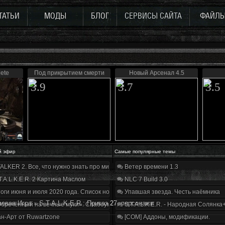
ТАТЬИ
МОДЫ
БЛОГ
СЕРВИСЫ САЙТА
ФАЙЛ
ete
Под прикрытием смерти
Новый Арсенал 4.5
3.9
3.7
3.5
й эфир
Самые популярные темы
ALKER 2. Все, что нужно знать про мир, геймплей и сюжет | Разбор трейлера
Ветер времени 1.3
T.A.L.K.E.R. 2 Картина Маслом
NLC 7 Build 3.0
оги июня и июля 2020 года. Список нововведений
Упавшая звезда. Честь наёмника
евая Игра
»
S.T.A.L.K.E.R.: Приказ 27, персонажи
бречённый на вечные муки». Слабоумие и отвага
S.T.A.L.K.E.R. - Народная Солянка
н-Арт от Ruwartzone
[COM] Аддоны, модификации.