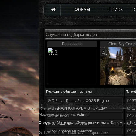
ФОРУМ
ПОИСК
С
Случайная подборка модов
Равновесие
Clear Sky Compl
3.2
4.1
Последние обновленные темы
Прямо
Тайные Тропы 2 на OGSR Engine
ST
И.Г.Р.А. "ПОИГАРЕМ В ГОРОДА"
S.
Страница
1
из
1
1
Модератор форума:
Аdmin
Считаем
Ит
Форум
»
Общение
»
Форумные игры
»
Форумная Рол
S.T.A.L.K.E.R. Anomaly
«О
⚒ Справочник вылетов
Фа
S.T.A.L.K.E.R.: Приказ 27, персонажи