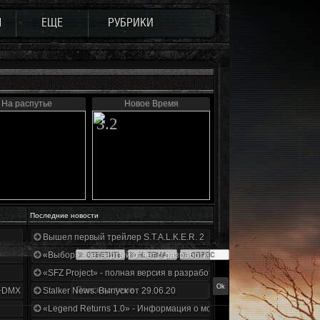
Ы
ЕЩЕ
РУБРИКИ
На распутье
Новое Время
3.2
Последние новости
Вышел первый трейлер S.T.A.L.K.E.R. 2
«Выбор» - четвертый отчет о разработке!
«SFZ Project» - полная версия в разработке!
+DMX 1.3.5.ООП.МА.К.
Stalker News. Выпуск от 29.06.20
«Legend Returns 1.0» - Информация о моде за июнь 2020