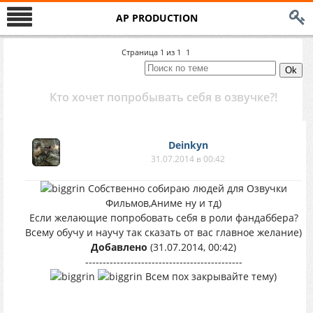
AP PRODUCTION
Страница
1
из
1
1
Кто хочет попробывать себя в озвучке?!
Deinkyn
31.07.2014 в 00:42
Собственно собираю людей для Озвучки
Фильмов,Аниме ну и тд)
Если желающие попробовать себя в роли фандаббера?
Всему обучу и научу так сказать от вас главное желание)
Добавлено
(31.07.2014, 00:42)
---------------------------------------------
Всем пох закрывайте тему)