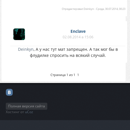
Отредактировал
Deinkyn
-
Среда, 30.07.2014, 00:23
Enclave
02.08.2014 в 15:06
Deinkyn
, А у нас тут мат запрещен. А так мог бы в
флудилке спросить на всякий случай.
Страница
1
из
1
1
Полная версия сайта
Хостинг от
uCoz