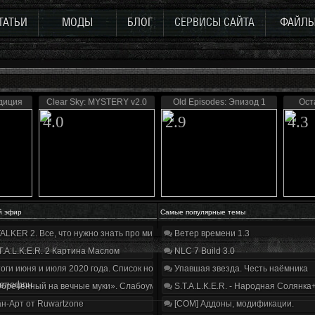
ТАТЬИ
МОДЫ
БЛОГ
СЕРВИСЫ САЙТА
ФАЙЛ
диция
Clear Sky: MYSTERY v2.0
Old Episodes: Эпизод 1
Ост
4.0
2.9
4.3
й эфир
Самые популярные темы
ALKER 2. Все, что нужно знать про мир, геймплей и сюжет | Разбор трейлера
Ветер времени 1.3
T.A.L.K.E.R. 2 Картина Маслом
NLC 7 Build 3.0
оги июня и июля 2020 года. Список нововведений
Упавшая звезда. Честь наёмника
телефон
бречённый на вечные муки». Слабоумие и отвага
S.T.A.L.K.E.R. - Народная Солянка
н-Арт от Ruwartzone
[COM] Аддоны, модификации.