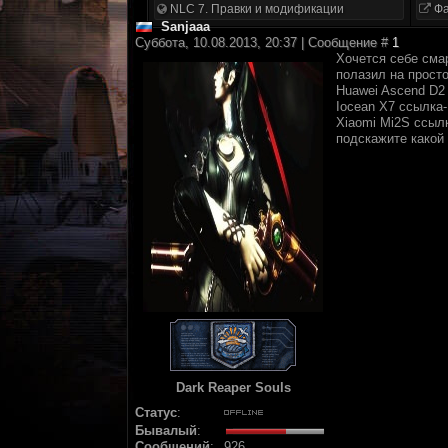
NLC 7. Правки и модификации
Фа
Sanjaaa
Суббота, 10.08.2013, 20:37 | Сообщение #
1
Хочется себе смар
полазил на просто
Huawei Ascend D2
Iocean X7 ссылка
Xiaomi Mi2S ссыл
подскажите какой
Dark Reaper Souls
Статус
:
Бывалый
:
Сообщений
:
926