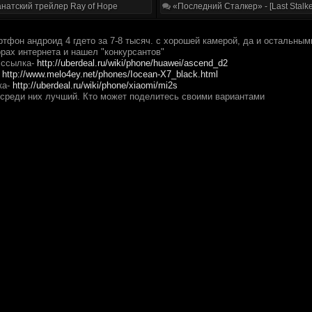
натский трейлер Ray of Hope
«Последний Сталкер» - [Last Stalke
тфон андроид 4 гдето за 7-8 тысяч. с хорошей камерой, да и остальным
рах интернета и нашел "конкурсантов"
 ссылка-
http://uberdeal.ru/wiki/phone/huawei/ascend_d2
-
http://www.melo4ey.net/phones/Iocean-X7_black.html
ка-
http://uberdeal.ru/wiki/phone/xiaomi/mi2s
 среди них лучший. Кто может поделитесь своими вариантами