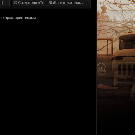
r]
Создатели «True Stalker» отчитались о проделанной работе
и характеристиками.