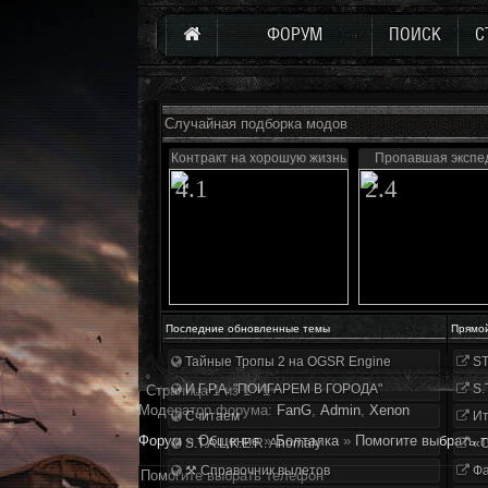
ФОРУМ
ПОИСК
С
Случайная подборка модов
Контракт на хорошую жизнь
Пропавшая экспе
4.1
2.4
Последние обновленные темы
Прямо
Тайные Тропы 2 на OGSR Engine
ST
И.Г.Р.А. "ПОИГАРЕМ В ГОРОДА"
S.
Страница
1
из
1
1
Модератор форума:
FanG
,
Аdmin
,
Xenon
Считаем
Ит
Форум
»
Общение
»
Болталка
»
Помогите выбрать 
S.T.A.L.K.E.R. Anomaly
«О
⚒ Справочник вылетов
Фа
Помогите выбрать телефон