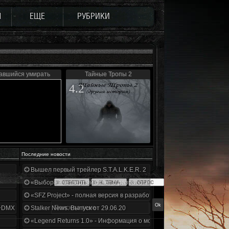
Ы
ЕЩЕ
РУБРИКИ
авшийся умирать
Тайные Тропы 2
4.2
Последние новости
Вышел первый трейлер S.T.A.L.K.E.R. 2
«Выбор» - четвертый отчет о разработке!
«SFZ Project» - полная версия в разработке!
+DMX 1.3.5.ООП.МА.К.
Stalker News. Выпуск от 29.06.20
«Legend Returns 1.0» - Информация о моде за июнь 2020