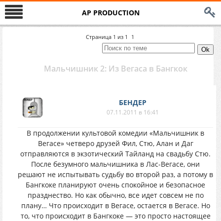
AP PRODUCTION
Страница
1
из
1
1
Мальчишник 2: Из Вегаса в Бангкок
БЕНДЕР
07.11.2011 в 16:41
В продолжении культовой комедии «Мальчишник в
Вегасе» четверо друзей Фил, Стю, Алан и Даг
отправляются в экзотический Тайланд на свадьбу Стю.
После безумного мальчишника в Лас-Вегасе, они
решают не испытывать судьбу во второй раз, а потому в
Бангкоке планируют очень спокойное и безопасное
празднество. Но как обычно, все идет совсем не по
плану… Что происходит в Вегасе, остается в Вегасе. Но
то, что происходит в Бангкоке — это просто настоящее