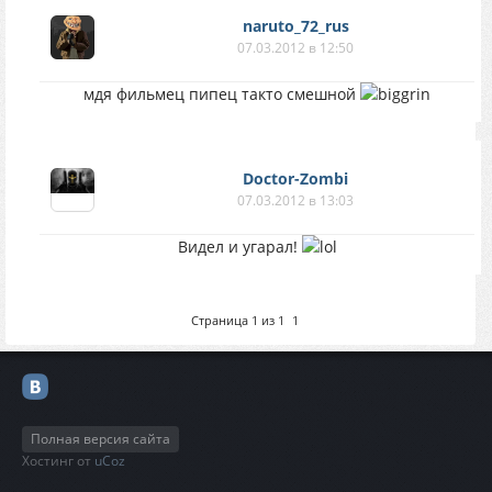
naruto_72_rus
07.03.2012 в 12:50
мдя фильмец пипец такто смешной
Doctor-Zombi
07.03.2012 в 13:03
Видел и угарал!
Страница
1
из
1
1
Полная версия сайта
Хостинг от
uCoz