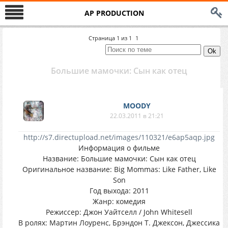
AP PRODUCTION
Страница
1
из
1
1
Большие мамочки: Сын как отец
MOODY
22.03.2011 в 21:21
http://s7.directupload.net/images/110321/e6ap5aqp.jpg
Информация о фильме
Название: Большие мамочки: Сын как отец
Оригинальное название: Big Mommas: Like Father, Like
Son
Год выхода: 2011
Жанр: комедия
Режиссер: Джон Уайтселл / John Whitesell
В ролях: Мартин Лоуренс, Брэндон Т. Джексон, Джессика