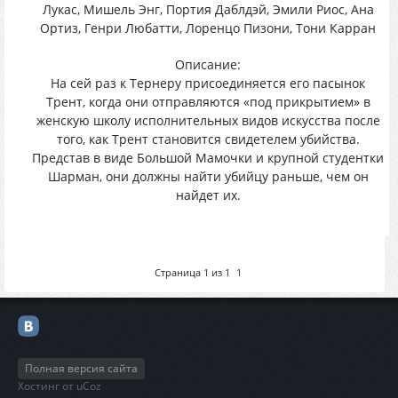
Лукас, Мишель Энг, Портия Даблдэй, Эмили Риос, Ана
Ортиз, Генри Любатти, Лоренцо Пизони, Тони Карран
Описание:
На сей раз к Тернеру присоединяется его пасынок
Трент, когда они отправляются «под прикрытием» в
женскую школу исполнительных видов искусства после
того, как Трент становится свидетелем убийства.
Представ в виде Большой Мамочки и крупной студентки
Шарман, они должны найти убийцу раньше, чем он
найдет их.
Страница
1
из
1
1
Полная версия сайта
Хостинг от
uCoz