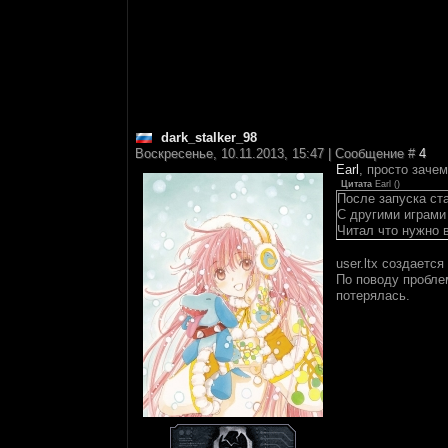
dark_stalker_98
Воскресенье, 10.11.2013, 15:47 | Сообщение #
4
Earl
, просто заче
Цитата
Earl
(
)
После запуска ст
С другими играми 
Читал что нужно в
user.ltx создаетс
По поводу пробле
потерялась.