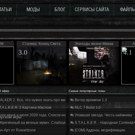
ТАТЬИ
МОДЫ
БЛОГ
СЕРВИСЫ САЙТА
ФАЙЛ
.M.
Сталкер: Конец Света
Эпизоды жизни Мерка
A
3.0
3.0
4.1
й эфир
Самые популярные темы
ALKER 2. Все, что нужно знать про мир, геймплей и сюжет | Разбор трейлера
Ветер времени 1.3
T.A.L.K.E.R. 2 Картина Маслом
NLC 7 Build 3.0
оги июня и июля 2020 года. Список нововведений
Упавшая звезда. Честь наёмника
пуском игры
бречённый на вечные муки». Слабоумие и отвага
S.T.A.L.K.E.R. - Народная Солянка
н-Арт от Ruwartzone
[COM] Аддоны, модификации.