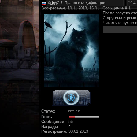
NLC 7. Правки и модификации
Фа
Earl
Воскресенье, 10.11.2013, 15:01 | Сообщение #
1
После запуска ст
С другими играми 
Читал что нужно в
Статус
:
Гость
:
Сообщений
:
56
Награды
:
4
Регистрация
:
30.01.2013