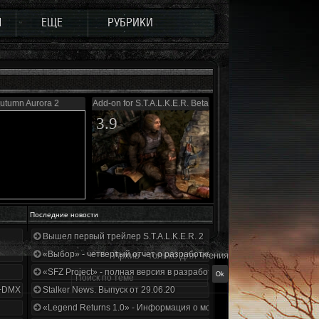
Ы
ЕЩЕ
РУБРИКИ
utumn Aurora 2
Add-on for S.T.A.L.K.E.R. Beta
3.9
Последние новости
Вышел первый трейлер S.T.A.L.K.E.R. 2
«Выбор» - четвертый отчет о разработке!
Архив - только для чтения
«SFZ Project» - полная версия в разработке!
+DMX 1.3.5.ООП.МА.К.
Stalker News. Выпуск от 29.06.20
«Legend Returns 1.0» - Информация о моде за июнь 2020