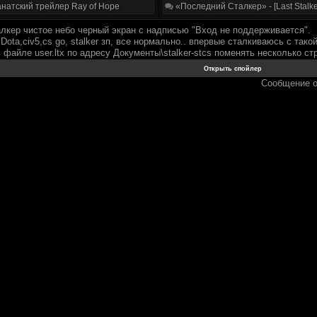
натский трейлер Ray of Hope
«Последний Сталкер» - [Last Stalke
алкер чистое небо черный экран с надписью "Вход не поддерживается".
Dota,civ5,cs go, stalker зп, все нормально.. впервые сталкиваюсь с тако
 файле user.ltx по адресу Документы\stalker-stcs поменять несколько ст
Сообщение 