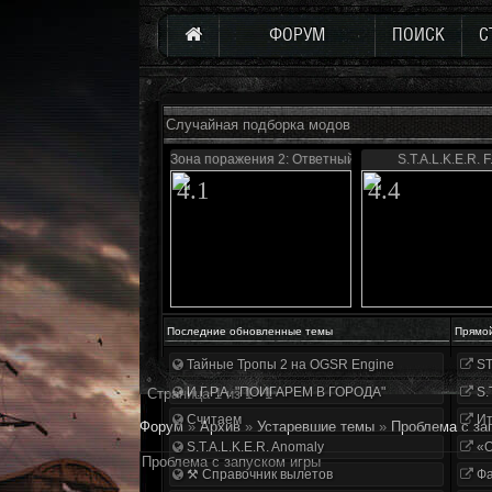
ФОРУМ
ПОИСК
С
Случайная подборка модов
Зона поражения 2: Ответный удар
S.T.A.L.K.E.R. F
4.1
4.4
Последние обновленные темы
Прямо
Тайные Тропы 2 на OGSR Engine
ST
И.Г.Р.А. "ПОИГАРЕМ В ГОРОДА"
S.
Страница
1
из
1
1
Считаем
Ит
Форум
»
Архив
»
Устаревшие темы
»
Проблема с за
S.T.A.L.K.E.R. Anomaly
«О
Проблема с запуском игры
⚒ Справочник вылетов
Фа