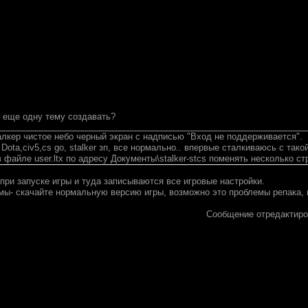
м еще одну тему создавать?
алкер чистое небо черный экран с надписью "Вход не поддерживается".
Dota,civ5,cs go, stalker зп, все нормально.. впервые сталкиваюсь с тако
 файле user.ltx по адресу Документы\stalker-stcs поменять несколько ст
я при запуске игры и туда записываются все игровые настройки.
мы- скачайте нормальную версию игры, возможно это проблемы репака, п
Сообщение отредактир