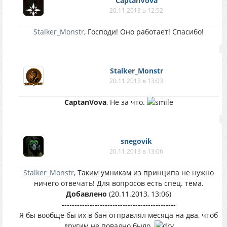
CaptanVova
20.11.2013 в 12:52
Stalker_Monstr
, Господи! Оно работает! Спасибо!
Stalker_Monstr
20.11.2013 в 13:03
CaptanVova
, Не за что.
snegovik
20.11.2013 в 13:06
Stalker_Monstr
, Таким умникам из принципа не нужно
ничего отвечать! Для вопросов есть спец. тема.
Добавлено
(20.11.2013, 13:06)
---------------------------------------------
Я бы вообще бы их в бан отправлял месяца на два, чтоб
другим не повадно было.