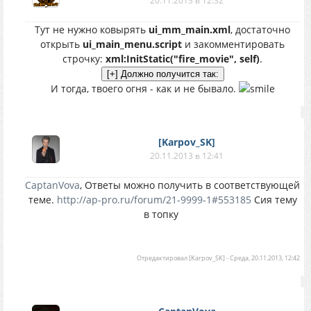
20.11.2013 в 12:32
Тут не нужно ковырять
ui_mm_main.xml
, достаточно
открыть
ui_main_menu.script
и закомментировать
строчку:
xml:InitStatic("fire_movie", self)
.
И тогда, твоего огня - как и не бывало.
[Karpov_SK]
20.11.2013 в 12:41
CaptanVova
, Ответы можно получить в соответствующей
теме.
http://ap-pro.ru/forum/21-9999-1#553185
Сия тему
в топку
Отредактировал
[Karpov_SK]
-
Среда, 20.11.2013, 12:42