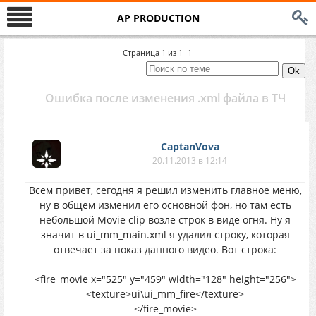
AP PRODUCTION
Страница
1
из
1
1
Ошибка после изменения .xml файла в ТЧ
CaptanVova
20.11.2013 в 12:14
Всем привет, сегодня я решил изменить главное меню,
ну в общем изменил его основной фон, но там есть
небольшой Movie clip возле строк в виде огня. Ну я
значит в ui_mm_main.xml я удалил строку, которая
отвечает за показ данного видео. Вот строка:
<fire_movie x="525" y="459" width="128" height="256">
<texture>ui\ui_mm_fire</texture>
</fire_movie>