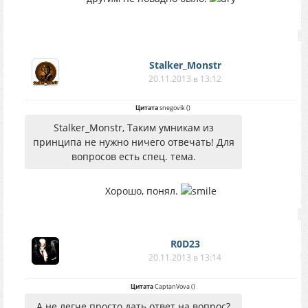
Stalker_Monstr
20.11.2013 в 13:12
Цитата
snegovik
(
)
Stalker_Monstr, Таким умникам из
принципа не нужно ничего отвечать! Для
вопросов есть спец. тема.
Хорошо, понял.
R0D23
20.11.2013 в 13:14
Цитата
CaptanVova
(
)
А не легче просто дать ответ на вопрос?