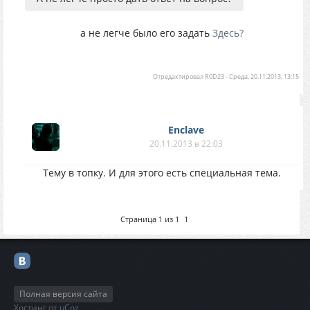
а не легче было его задать
Здесь?
Отредактировал
R0D23
-
Среда, 20.11.2013, 13:15
Enclave
20.11.2013 в 22:03
Тему в топку. И для этого есть специальная тема.
Страница
1
из
1
1
Полная версия сайта
Хостинг от
uCoz