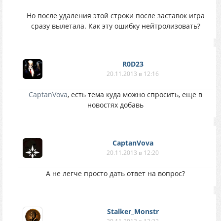
Но после удаления этой строки после заставок игра
сразу вылетала. Как эту ошибку нейтролизовать?
R0D23
20.11.2013 в 12:16
CaptanVova
,
есть тема куда можно спросить, еще в
новостях добавь
CaptanVova
20.11.2013 в 12:20
А не легче просто дать ответ на вопрос?
Stalker_Monstr