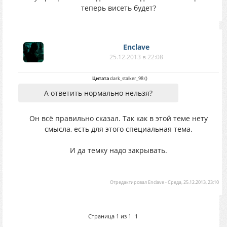
теперь висеть будет?
Enclave
25.12.2013 в 22:08
Цитата
dark_stalker_98
(
)
А ответить нормально нельзя?
Он всё правильно сказал. Так как в этой теме нету
смысла, есть для этого специальная тема.
И да темку надо закрывать.
Отредактировал
Enclave
-
Среда, 25.12.2013, 23:10
Страница
1
из
1
1