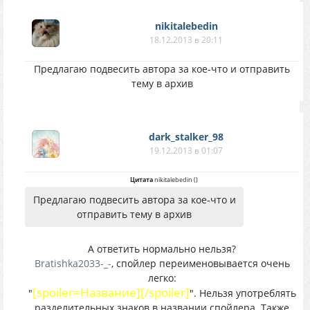
nikitalebedin
18.12.2013 в 20:11
Предлагаю подвесить автора за кое-что и отправить
тему в архив
dark_stalker_98
19.12.2013 в 01:07
Цитата
nikitalebedin
(
)
Предлагаю подвесить автора за кое-что и
отправить тему в архив
А ответить нормально нельзя?
Bratishka2033-_-
, спойлер переименовывается очень
легко:
[spoiler=Название][/spoiler]
"
". Нельзя употреблять
разделительных знаков в названии спойлера. Также