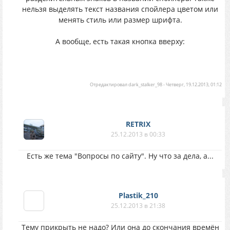
нельзя выделять текст названия спойлера цветом или
менять стиль или размер шрифта.
А вообще, есть такая кнопка вверху:
Отредактировал
dark_stalker_98
-
Четверг, 19.12.2013, 01:12
RETRIX
25.12.2013 в 00:33
Есть же тема "Вопросы по сайту". Ну что за дела, а...
Plastik_210
25.12.2013 в 21:38
Тему прикрыть не надо? Или она до скончания времён