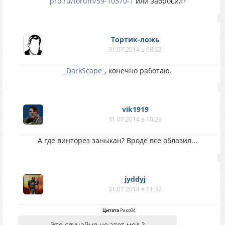
pro.ru/forum/59-10370-1
или забросил?
Тортик-ложь
31.07.2014 в 08:52
_DarkScape_
, конечно работаю.
vik1919
31.07.2014 в 10:26
А где винторез заныкан? Вроде все облазил...
jyddyj
31.07.2014 в 11:32
Цитата
Рико94
Это случайно не этот мод ?