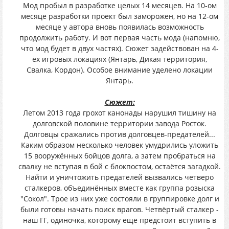
Мод пробыл в разработке целых 14 месяцев. На 10-ом
месяце разработки проект был заморожен, но на 12-ом
месяце у автора вновь появилась возможность
продолжить работу. И вот первая часть мода (напомню,
что мод будет в двух частях). Сюжет задействован на 4-
ёх игровых локациях (Янтарь, Дикая территория,
Свалка, Кордон). Особое внимание уделено локации
Янтарь.
Cюжет:
Летом 2013 года грохот канонады нарушил тишину на
долговской половине территории завода Росток.
Долговцы сражались против долговцев-предателей...
Каким образом несколько человек умудрились уложить
15 вооружённых бойцов долга, а затем пробраться на
свалку не вступая в бой с блокпостом, остаётся загадкой.
Найти и уничтожить предателей вызвались четверо
сталкеров, объединённых вместе как группа розыска
"Сокол". Трое из них уже состояли в группировке долг и
были готовы начать поиск врагов. Четвёртый сталкер -
наш ГГ, одиночка, которому ещё предстоит вступить в