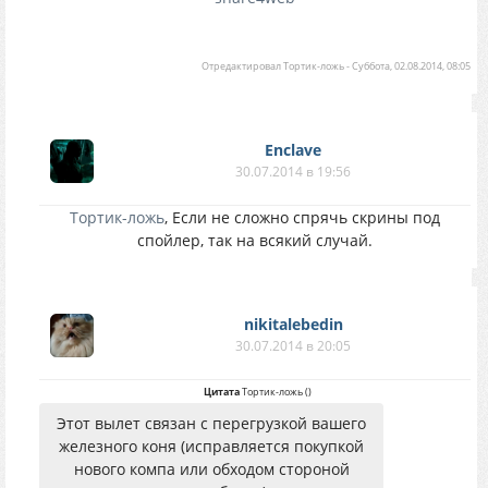
Отредактировал
Тортик-ложь
-
Суббота, 02.08.2014, 08:05
Enclave
30.07.2014 в 19:56
Тортик-ложь
, Если не сложно спрячь скрины под
спойлер, так на всякий случай.
nikitalebedin
30.07.2014 в 20:05
Цитата
Тортик-ложь
(
)
Этот вылет связан с перегрузкой вашего
железного коня (исправляется покупкой
нового компа или обходом стороной