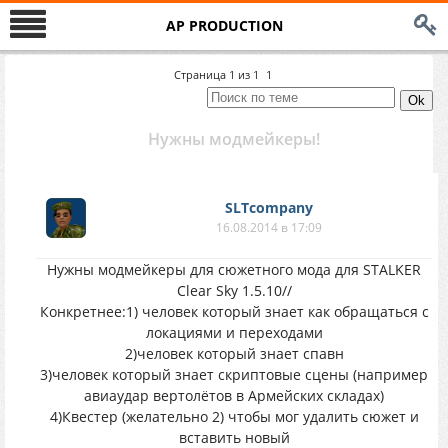
AP PRODUCTION
Страница
1
из
1
1
Нужны модмейкеры!
SLTcompany
16.08.2014 в 17:09
Нужны модмейкеры для сюжетного мода для STALKER
Clear Sky 1.5.10//
Конкретнее:1) человек который знает как обращаться с
локациями и переходами
2)человек который знает спавн
3)человек который знает скриптовые сцены (например
авиаудар вертолётов в Армейских складах)
4)Квестер (желательно 2) чтобы мог удалить сюжет и
вставить новый