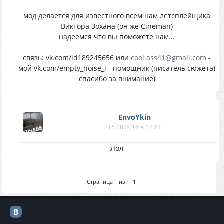
мод делается для известного всем нам летсплейщика
Виктора Зохана (он же Cineman)
надеемся что вы поможете нам...
связь: vk.com/id189245656 или
cool.ass41@gmail.com
-
мой vk.com/empty_noise_i - помощник (писатель сюжета)
спасибо за внимание)
EnvoYkin
16.08.2014 в 17:23
Лол
Страница
1
из
1
1