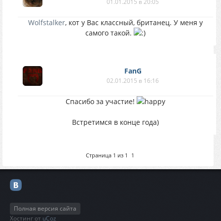
01.01.2015 в 20:05
Wolfstalker
, кот у Вас классный, британец. У меня у
самого такой.
FanG
02.01.2015 в 16:16
Спасибо за участие!
Встретимся в конце года)
Страница
1
из
1
1
Полная версия сайта
Хостинг от
uCoz