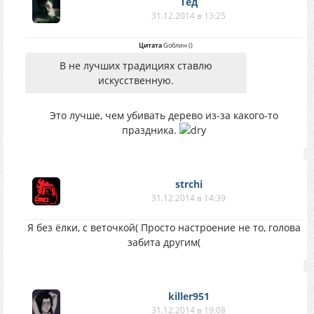
Тед
31.12.2014 в 13:25
Цитата
Gоблин
(
)
В не лучших традициях ставлю
искусственную.
Это лучше, чем убивать дерево из-за какого-то
праздника.
strchi
31.12.2014 в 14:39
Я без ёлки, с веточкой( Просто настроение не то, голова
забита другим(
killer951
31.12.2014 в 19:08