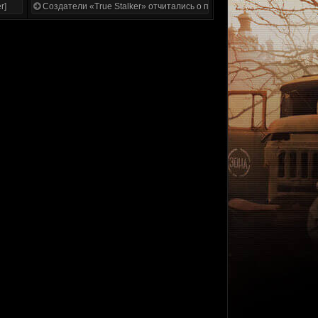
r]
Создатели «True Stalker» отчитались о проделанной работе