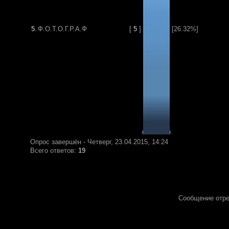
5
.
Ф.О.Т.О.Г.Р.А.Ф
[
5
]
[26.32%]
Опрос завершён - Четверг, 23.04.2015, 14:24
Всего ответов:
19
Сообщение отр