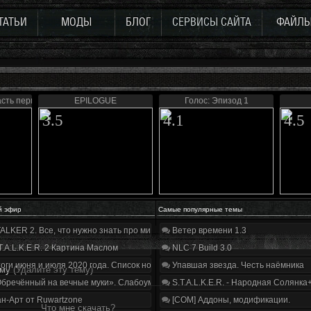
ТАТЬИ
МОДЫ
БЛОГ
СЕРВИСЫ САЙТА
ФАЙЛ
асть первая
EPILOGUE
Голос: Эпизод 1
3.5
4.1
4.5
й эфир
Самые популярные темы
ALKER 2. Все, что нужно знать про мир, геймплей и сюжет | Разбор трейлера
Ветер времени 1.3
T.A.L.K.E.R. 2 Картина Маслом
NLC 7 Build 3.0
оги июня и июля 2020 года. Список нововведений
Упавшая звезда. Честь наёмника
ему
(Удалите эту тему)
бречённый на вечные муки». Слабоумие и отвага
S.T.A.L.K.E.R. - Народная Солянка
н-Арт от Ruwartzone
[COM] Аддоны, модификации.
Что мне скачать?