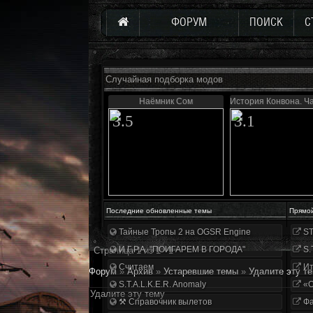
ФОРУМ
ПОИСК
С
Случайная подборка модов
Наёмник Сом
История Конвона. Ч
3.5
3.1
Последние обновленные темы
Прямо
Тайные Тропы 2 на OGSR Engine
ST
И.Г.Р.А. "ПОИГАРЕМ В ГОРОДА"
S.
Страница
1
из
1
1
Считаем
Ит
Форум
»
Архив
»
Устаревшие темы
»
Удалите эту т
S.T.A.L.K.E.R. Anomaly
«О
Удалите эту тему
⚒ Справочник вылетов
Фа