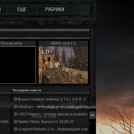
Ы
ЕЩЕ
РУБРИКИ
Путь во мгле
MDRK mod 1.0
4.0
Последние новости
Вышел первый трейлер S.T.A.L.K.E.R. 2
«Выбор» - четвертый отчет о разработке!
Архив - только для чтения
«SFZ Project» - полная версия в разработке!
+DMX 1.3.5.ООП.МА.К.
Stalker News. Выпуск от 29.06.20
«Legend Returns 1.0» - Информация о моде за июнь 2020