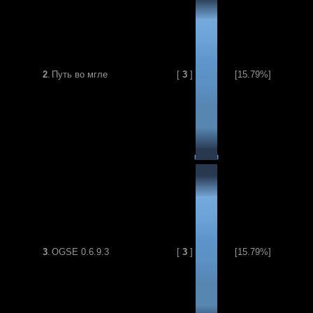
2
.
Путь во мгле
[
3
]
[15.79%]
3
.
OGSE 0.6.9.3
[
3
]
[15.79%]