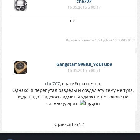
che707
16.05.2015 в 00:47
del
Отредактировал
che707
-
Суббота, 16.05.2015, 00:51
Gangstar1996ful_YouTube
16.05.2015 в 00:51
che707
, спасибо, конечно.
Однако, я перепутал разделы и создал эту тему не туда,
куда надо. Надеюсь, админы удалят и по голове не
сильно ударят.
Страница
1
из
1
1