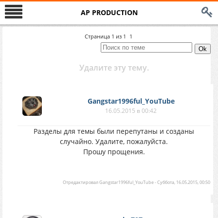
AP PRODUCTION
Страница
1
из
1
1
Удалите эту тему.
Gangstar1996ful_YouTube
16.05.2015 в 00:42
Разделы для темы были перепутаны и созданы
случайно. Удалите, пожалуйста.
Прошу прощения.
Отредактировал
Gangstar1996ful_YouTube
-
Суббота, 16.05.2015, 00:50