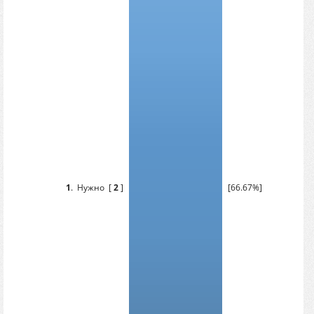
1
.
Нужно
[
2
]
[66.67%]