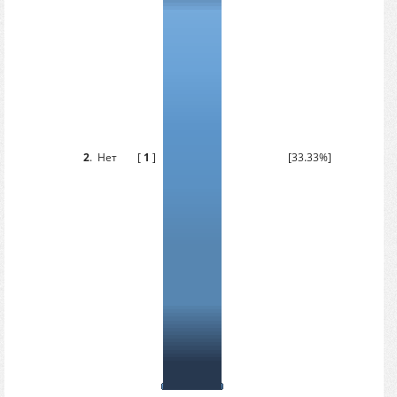
2
.
Нет
[
1
]
[33.33%]