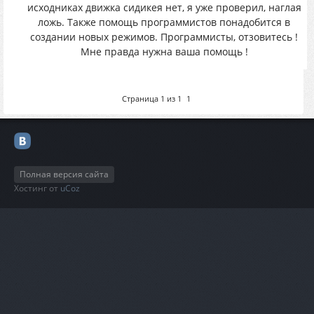
исходниках движка сидикея нет, я уже проверил, наглая
ложь. Также помощь программистов понадобится в
создании новых режимов. Программисты, отзовитесь !
Мне правда нужна ваша помощь !
Страница
1
из
1
1
Полная версия сайта
Хостинг от
uCoz