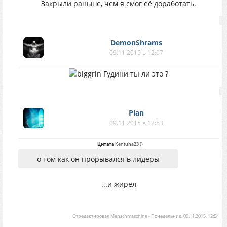
Закрыли раньше, чем я смог её доработать.
DemonShrams
09.11.2015 в 12:07
Гудини ты ли это ?
Plan
09.11.2015 в 12:53
Цитата
Kentuha23
(
)
о том как он прорывался в лидеры
...и жирел
Отредактировал
Menschmaschine
-
Понедельник, 09.11.2015, 12:54