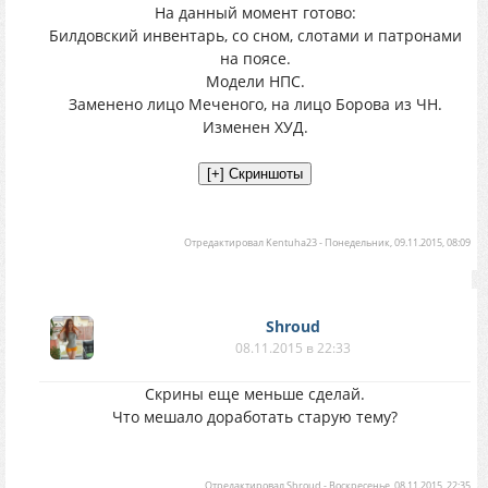
На данный момент готово:
Билдовский инвентарь, со сном, слотами и патронами
на поясе.
Модели НПС.
Заменено лицо Меченого, на лицо Борова из ЧН.
Изменен ХУД.
Отредактировал
Kentuha23
-
Понедельник, 09.11.2015, 08:09
Shroud
08.11.2015 в 22:33
Скрины еще меньше сделай.
Что мешало доработать старую тему?
Отредактировал
Shroud
-
Воскресенье, 08.11.2015, 22:35