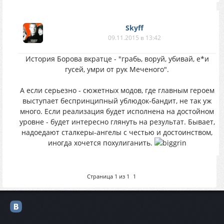
Skyff
09.11.2015 в 13:42
История Борова вкратце - "грабь, воруй, убивай, е*и
гусей, умри от рук Меченого".
А если серьезно - сюжетных модов, где главным героем
выступает беспринципный ублюдок-бандит, не так уж
много. Если реализация будет исполнена на достойном
уровне - будет интересно глянуть на результат. Бывает,
надоедают сталкеры-ангелы с честью и достоинством,
иногда хочется похулиганить.
Страница
1
из
1
1