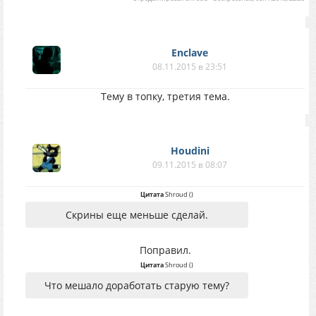
Enclave
08.11.2015 в 23:51
Тему в топку, третия тема.
Houdini
09.11.2015 в 08:07
Цитата
Shroud
(
)
Скрины еще меньше сделай.
Поправил.
Цитата
Shroud
(
)
Что мешало доработать старую тему?