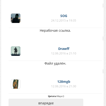
SOG
24.12.2015 в 19:35
Нерабочая ссылка.
Drawff
12.06.2016 в 21:10
Файл удалён.
128mgb
12.06.2016 в 21:30
Цитата
Allaya
(
)
впарядке