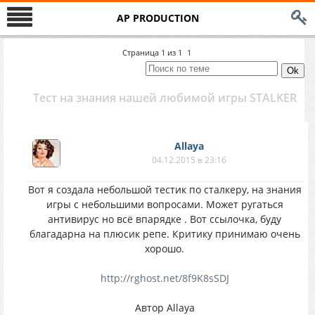
AP PRODUCTION
Страница
1
из
1
1
Тест на знания нашей любимой игры STALKER
Allaya
04.12.2015 в 23:16
Вот я создала небольшой тестик по сталкеру, на знания
игры с небольшими вопросами. Может ругаться
антивирус но всё впарядке . Вот ссылочка, буду
благадарна на плюсик репе. Критику принимаю очень
хорошо.
http://rghost.net/8f9K8sSDJ
Автор Allaya