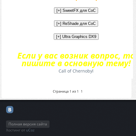
Если у вас возник вопрос, то
пишите в основную тему!
Call of Chernobyl
Страница
1
из
1
1
Полная версия сайта
Хостинг от
uCoz