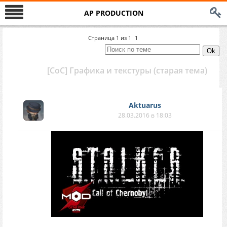
AP PRODUCTION
Страница
1
из
1
1
[CoC] Графика и текстуры (старая тема)
Aktuarus
28.03.2016 в 18:03