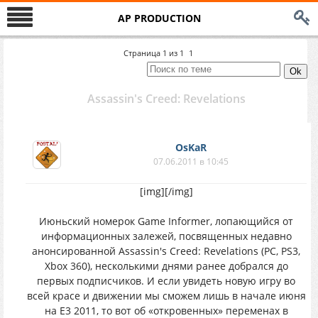
AP PRODUCTION
Страница
1
из
1
1
Assassin's Creed: Revelations
OsKaR
07.06.2011 в 10:45
[img]
[/img]
Июньский номерок Game Informer, лопающийся от
информационных залежей, посвященных недавно
анонсированной Assassin's Creed: Revelations (PC, PS3,
Xbox 360), несколькими днями ранее добрался до
первых подписчиков. И если увидеть новую игру во
всей красе и движении мы сможем лишь в начале июня
на E3 2011, то вот об «откровенных» переменах в