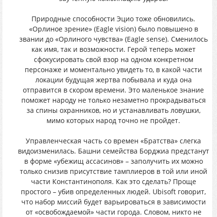
Природные способности Эцио тоже обновились.
«Орлиное зрение» (Eagle vision) было повышено в
звании до «Орлиного чувства» (Eagle sense). Сменилось
как имя, так и возможности. Герой теперь может
сфокусировать свой взор на одном конкретном
персонаже и моментально увидеть то, в какой части
локации будущая жертва побывала и куда она
отправится в скором времени. Это маленькое знание
поможет народу не только незаметно прокрадываться
за спины охранников, но и устанавливать ловушки,
мимо которых народ точно не пройдет.
Управленческая часть со времен «Братства» слегка
видоизменилась. Башни семейства Борджиа предстанут
в форме «убежищ ассасинов» – заполучить их можно
только снизив присутствие тамплиеров в той или иной
части Константинополя. Как это сделать? Проще
простого – убив определенных людей. Ubisoft говорит,
что набор миссий будет варьироваться в зависимости
от «освобождаемой» части города. Словом, никто не