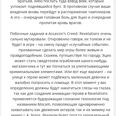
братьев, либо послать туда взвод вояк, который
успокоит поднявшийся бунт. В противном случае ваши
владения вновь перейдут в распоряжение тамплиеров.
А это – очередная головная боль для Эцио и очередная
пролитая кровь врагов.
Побочные задания в Assassin's Creed: Revelations очень
сильно мутировали. Откровенно говоря, их толком и не
будет в игре – на смену придут «случайные события»,
призванные сделать мир игры более живым и
правдоподобным. Скажем, путешествуя по городу, Эцио
может стать свидетелем ограбления какого-нибудь
магазинчика и тут же погнаться за улепетывающими
криминальными элементами. Или вот еще вариант – на
улице к герою может подбежать маленькая девочка и
жалобно попросить о помощи. В этот момент у вас
определенно должны будут накатиться слезы на глазах,
так как для создания анимации героев в Revelations
применяется будоражащая сознание технология под
названием Mocam, позволяющая одновременно
захватывать как движения актеров, так и их мимику на
манер L.A. Noire. Реализм будет просто запредельный.