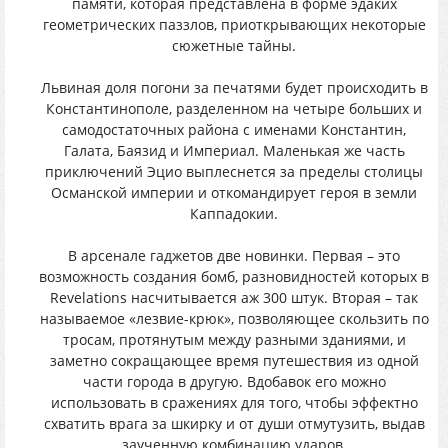
памяти, которая представлена в форме эдаких
геометрических паззлов, приоткрывающих некоторые
сюжетные тайны.
Львиная доля погони за печатями будет происходить в
Константинополе, разделенном на четыре больших и
самодостаточных района с именами Константин,
Галата, Баязид и Империал. Маленькая же часть
приключений Эцио выплеснется за пределы столицы
Османской империи и откомандирует героя в земли
Каппадокии.
В арсенале гаджетов две новинки. Первая – это
возможность создания бомб, разновидностей которых в
Revelations насчитывается аж 300 штук. Вторая – так
называемое «лезвие-крюк», позволяющее скользить по
тросам, протянутым между разными зданиями, и
заметно сокращающее время путешествия из одной
части города в другую. Вдобавок его можно
использовать в сражениях для того, чтобы эффектно
схватить врага за шкирку и от души отмутузить, выдав
заученную комбинацию ударов.