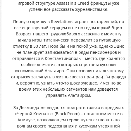
игровой структуре Assassin's Creed французы уже
успели все рассказать журналистам GI.
Первую скрипку в Revelations играет постаревший, но
все еще горячий сердцем и не по годам юркий Эцио.
Возраст нашего трудолюбивого ассасина к моменту
начала игры титанически перевалит за пугающую
отметку в 50 лет. Пора бы и на покой уже, однако Эцио
не планирует записываться в ряды пенсионеров и
отправляется в Константинополь – место, где хранятся
особые «печати», в которых спрятаны кусочки
воспоминаний Альтаира. Они позволят итальянскому
отпрыску заглянуть в жизнь своего пра-пра-(…)-прадеда
и, вероятно, узнать что-то шокирующее. Именно во
время этих небольших сегментов нам доведется
управлять Альтаиром.
За Дезмонда же выдастся поиграть только в пределах
«Черной Комнаты» (Black Room) – потаенном месте в
Анимусе, позволяющем герою путешествовать по
волнам своего подсознания и кусочкам утерянной