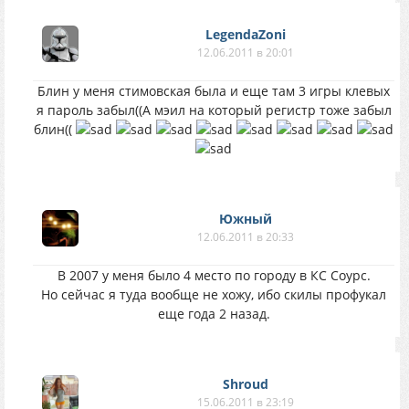
LegendaZoni
12.06.2011 в 20:01
Блин у меня стимовская была и еще там 3 игры клевых
я пароль забыл((А мэил на который регистр тоже забыл
блин((
Южный
12.06.2011 в 20:33
В 2007 у меня было 4 место по городу в КС Соурс.
Но сейчас я туда вообще не хожу, ибо скилы профукал
еще года 2 назад.
Shroud
15.06.2011 в 23:19