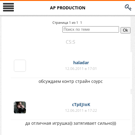
AP PRODUCTION
Страница
1
из
1
1
CS:S
haladar
12.06.2011 в 17:01
обсуждаем контр страйн соурс
cTpEJIoK
12.06.2011 в 17:22
да отличная игрушка)) затягивает сильно)))