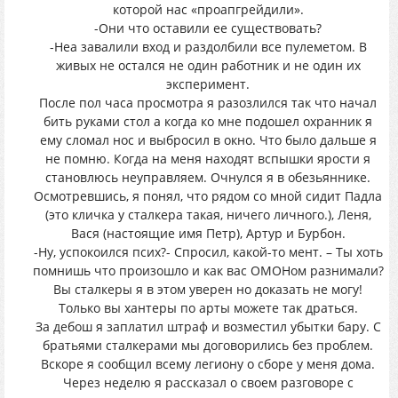
которой нас «проапгрейдили».
-Они что оставили ее существовать?
-Неа завалили вход и раздолбили все пулеметом. В
живых не остался не один работник и не один их
эксперимент.
После пол часа просмотра я разозлился так что начал
бить руками стол а когда ко мне подошел охранник я
ему сломал нос и выбросил в окно. Что было дальше я
не помню. Когда на меня находят вспышки ярости я
становлюсь неуправляем. Очнулся я в обезьяннике.
Осмотревшись, я понял, что рядом со мной сидит Падла
(это кличка у сталкера такая, ничего личного.), Леня,
Вася (настоящие имя Петр), Артур и Бурбон.
-Ну, успокоился псих?- Спросил, какой-то мент. – Ты хоть
помнишь что произошло и как вас ОМОНом разнимали?
Вы сталкеры я в этом уверен но доказать не могу!
Только вы хантеры по арты можете так драться.
За дебош я заплатил штраф и возместил убытки бару. С
братьями сталкерами мы договорились без проблем.
Вскоре я сообщил всему легиону о сборе у меня дома.
Через неделю я рассказал о своем разговоре с