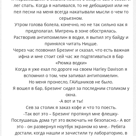
лег спать. Когда я напивался, то не дебоширил или не
пел песни на меня всегда накатывали мысли о чем то
серьезном.
Утром голова болела, конечно, но не так сильно как я
предполагал. Мигрень в зоне обострялась.
Растворив антипохмелин в водке, я выпил эту байду и
принялся читать Ницше.
Через час позвонил Брезинг и сказал, что есть важная
ифна и мне стоит сей час же подтягиваться в бар
«Рюмка водки»
Когда я уже ехал по дороге на своем Harley Davison я
вспомнил о том, чем запивал антипохмелин.
Но меня пронесло, ГАИшников не было.
Я вошел в бар, Брезинг сидел за последним столиком у
окна.
-А вот и ты!
Сев за столик я заказ кофе и что то поесть.
-Так вот это – Брезинг протянул мне флешку-
Послушаешь дома тут это включать не безопасно.- А вот
это - он развернул ноутбук экраном ко мне.- Ребята
достали, когда нашли и зачистили ту лабораторию, в