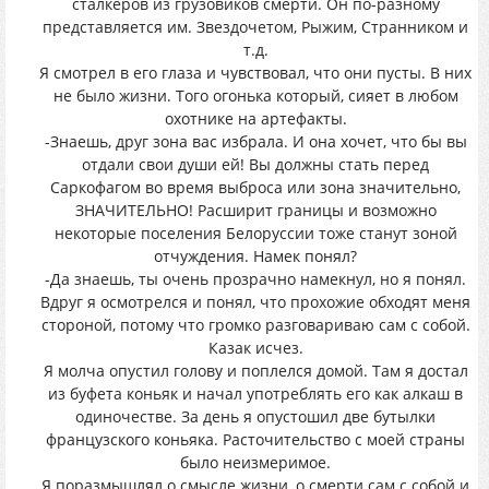
сталкеров из грузовиков смерти. Он по-разному
представляется им. Звездочетом, Рыжим, Странником и
т.д.
Я смотрел в его глаза и чувствовал, что они пусты. В них
не было жизни. Того огонька который, сияет в любом
охотнике на артефакты.
-Знаешь, друг зона вас избрала. И она хочет, что бы вы
отдали свои души ей! Вы должны стать перед
Саркофагом во время выброса или зона значительно,
ЗНАЧИТЕЛЬНО! Расширит границы и возможно
некоторые поселения Белоруссии тоже станут зоной
отчуждения. Намек понял?
-Да знаешь, ты очень прозрачно намекнул, но я понял.
Вдруг я осмотрелся и понял, что прохожие обходят меня
стороной, потому что громко разговариваю сам с собой.
Казак исчез.
Я молча опустил голову и поплелся домой. Там я достал
из буфета коньяк и начал употреблять его как алкаш в
одиночестве. За день я опустошил две бутылки
французского коньяка. Расточительство с моей страны
было неизмеримое.
Я поразмышлял о смысле жизни, о смерти сам с собой и