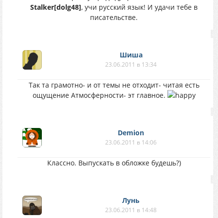
Stalker[dolg48]
, учи русский язык! И удачи тебе в
писательстве.
Шиша
23.06.2011 в 13:34
Так та грамотно- и от темы не отходит- читая есть
ощущение Атмосферности- эт главное.
Demion
23.06.2011 в 14:06
Классно. Выпускать в обложке будешь?)
Лунь
23.06.2011 в 14:48