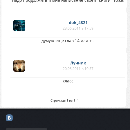
Надо продолжить и мне написание своей "книги" тоже)
dok_4821
23.06.2011 в 17:59
думую еще глав 14 или + -
Лучник
20.08.2011 в 10:57
класс
Страница
1
из
1
1