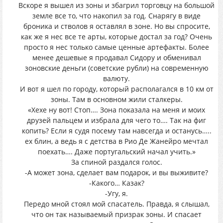
Вскоре я вышел из зоны и збагрил торговцу на большой
земле все то, что накопил за год. Снарягу в виде
броника и стволов я оставлял в зоне. Но вы спросите,
как же я нес все те арты, которые достал за год? Очень
просто я нес только самые ценные артефакты. Более
менее дешевые я продавал Сидору и обменивал
зоновские деньги (советские рубли) на современную
валюту.
И вот я шел по городу, который располагался в 10 км от
зоны. Там в основном жили сталкеры.
«Хехе ну вот! Стоп…. Зона показала на меня и моих
друзей пальцем и избрала для чего то…. Так на фиг
копить? Если я судя посему там навсегда и останусь…..
ех блин, а ведь я с детства в Рио Де Жанейро мечтал
поехать…. Даже португальский начал учить.»
За спиной раздался голос.
-А может зона, сделает вам подарок, и вы выживите?
-Какого… Казак?
-Угу, я.
Передо мной стоял мой спасатель. Правда, я слышал,
что он так называемый призрак зоны. И спасает