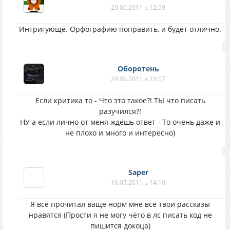
29.06.2011 в 12:59
Интригующе. Орфографию поправить, и будет отлично.
Оборотень
29.06.2011 в 23:57
Если критика то - Что это такое?! ТЫ что писать
разучился?!
НУ а если лично от меня ждёшь ответ - То очень даже и
не плохо и много и интересно)
Saper
16.07.2011 в 14:10
Я всё прочитал ваще норм мне все твои рассказы
нравятся (Прости я не могу чёто в лс писать код не
пишится докоца)