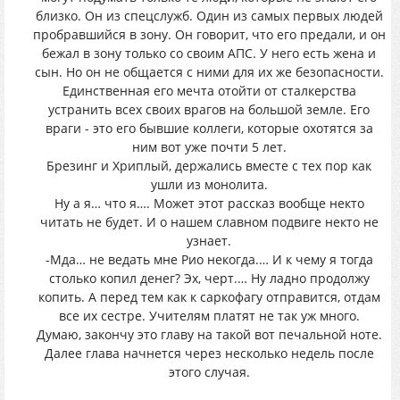
близко. Он из спецслужб. Один из самых первых людей
пробравшийся в зону. Он говорит, что его предали, и он
бежал в зону только со своим АПС. У него есть жена и
сын. Но он не общается с ними для их же безопасности.
Единственная его мечта отойти от сталкерства
устранить всех своих врагов на большой земле. Его
враги - это его бывшие коллеги, которые охотятся за
ним вот уже почти 5 лет.
Брезинг и Хриплый, держались вместе с тех пор как
ушли из монолита.
Ну а я… что я…. Может этот рассказ вообще некто
читать не будет. И о нашем славном подвиге некто не
узнает.
-Мда… не ведать мне Рио некогда.… И к чему я тогда
столько копил денег? Эх, черт.… Ну ладно продолжу
копить. А перед тем как к саркофагу отправится, отдам
все их сестре. Учителям платят не так уж много.
Думаю, закончу это главу на такой вот печальной ноте.
Далее глава начнется через несколько недель после
этого случая.