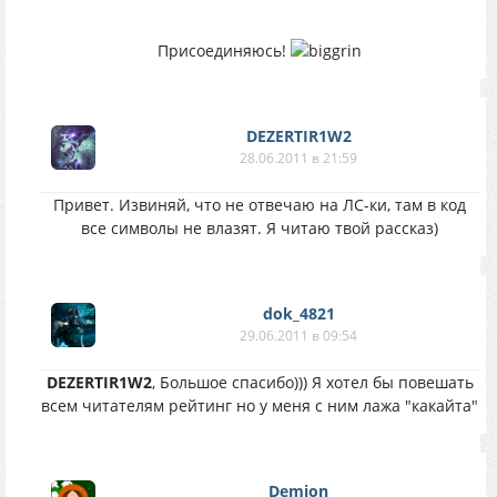
Присоединяюсь!
DEZERTIR1W2
28.06.2011 в 21:59
Привет. Извиняй, что не отвечаю на ЛС-ки, там в код
все символы не влазят. Я читаю твой рассказ)
dok_4821
29.06.2011 в 09:54
DEZERTIR1W2
, Большое спасибо))) Я хотел бы повешать
всем читателям рейтинг но у меня с ним лажа "какайта"
Demion