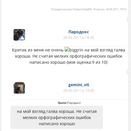
Отредактировал
Stalker[dolg48]
-
Вторник, 28.06.2011, 18:16
Пародокс
28.06.2011 в 18:36
Критик из меня не очень
на мой взгляд галва
хороша. Не считая мелких орфографических ошибок
написано хорошо (моя оценка:9 из 10)
gemini_vit
28.06.2011 в 19:40
Quote
(
Пародокс
)
на мой взгляд галва хороша. Не считая
мелких орфографических ошибок
написано хорошо