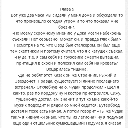
Глава 9
Вот уже два часа мы сидели у меня дома и обсуждали то
что произошло сегодня утром и то что показал мне
брезинг.
-По моему скромному мнению у Дока мозги набекрень
съехали! Нет серьезно! Может он, и правда глюк был?-
Несмотря на то, что Овод был сталкером, он был еще
тем скептиком и поэтому считал, что я с катушек съехал.
-Ну да, т.е. я сам себя из грузовика смерти вытащил,
притащил в схрон и положил сам себя на кровать?
Воцарилась тишина.
-Да не ребят этот Казак он же Странник, Рыжий и
Звездочет. Правда, существует! Я лично последнего
встречал.- Отхлебнув чаю, Чудак продолжил.- Шел я
как-то, раз по Кордону ну и костра пристроился. Сижу,
тушеночку достал, ем, значит и тут ко мне какой-то
мужик подходит и рядом со мной садится. Бутерброд
достал и тоже есть начал. А потом говорит «Ты же чудак
так?» я кивнул «Я знаю, что ты из легиона» ну я подумал
еще один отшельник сумасшедший! Подумав, я сказал