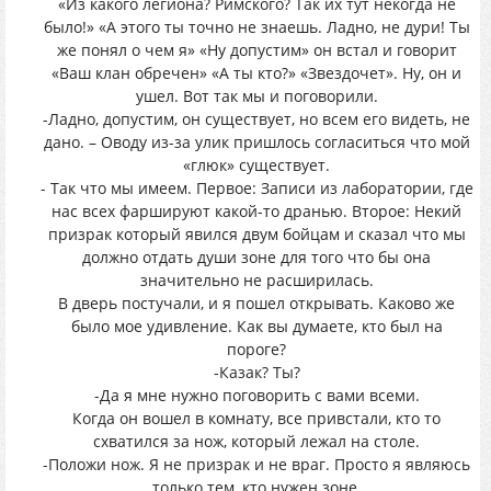
«Из какого легиона? Римского? Так их тут некогда не
было!» «А этого ты точно не знаешь. Ладно, не дури! Ты
же понял о чем я» «Ну допустим» он встал и говорит
«Ваш клан обречен» «А ты кто?» «Звездочет». Ну, он и
ушел. Вот так мы и поговорили.
-Ладно, допустим, он существует, но всем его видеть, не
дано. – Оводу из-за улик пришлось согласиться что мой
«глюк» существует.
- Так что мы имеем. Первое: Записи из лаборатории, где
нас всех фаршируют какой-то дранью. Второе: Некий
призрак который явился двум бойцам и сказал что мы
должно отдать души зоне для того что бы она
значительно не расширилась.
В дверь постучали, и я пошел открывать. Каково же
было мое удивление. Как вы думаете, кто был на
пороге?
-Казак? Ты?
-Да я мне нужно поговорить с вами всеми.
Когда он вошел в комнату, все привстали, кто то
схватился за нож, который лежал на столе.
-Положи нож. Я не призрак и не враг. Просто я являюсь
только тем, кто нужен зоне.