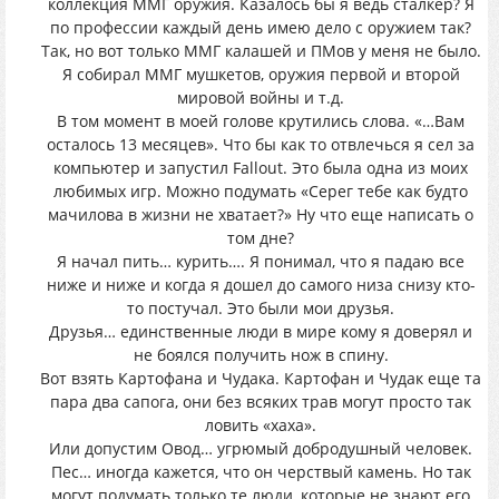
коллекция ММГ оружия. Казалось бы я ведь сталкер? Я
по профессии каждый день имею дело с оружием так?
Так, но вот только ММГ калашей и ПМов у меня не было.
Я собирал ММГ мушкетов, оружия первой и второй
мировой войны и т.д.
В том момент в моей голове крутились слова. «…Вам
осталось 13 месяцев». Что бы как то отвлечься я сел за
компьютер и запустил Fallout. Это была одна из моих
любимых игр. Можно подумать «Серег тебе как будто
мачилова в жизни не хватает?» Ну что еще написать о
том дне?
Я начал пить… курить…. Я понимал, что я падаю все
ниже и ниже и когда я дошел до самого низа снизу кто-
то постучал. Это были мои друзья.
Друзья… единственные люди в мире кому я доверял и
не боялся получить нож в спину.
Вот взять Картофана и Чудака. Картофан и Чудак еще та
пара два сапога, они без всяких трав могут просто так
ловить «хаха».
Или допустим Овод… угрюмый добродушный человек.
Пес… иногда кажется, что он черствый камень. Но так
могут подумать только те люди, которые не знают его