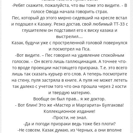
-Ребят скажите, пожалуйста, что вы тоже это видите. - В
голосе Овода начала говорить страх.
Пес, который до этого мирно сидевший на кресле встал
и подошел к Казаку. Резко достав, свой любимый ТТ-33 с
глушителем он подставил его к виску казака и
выстрелил….
Казак, будучи уже с простреленной головой повернулся
и посмотрел на Пса.
-Вот видите. – Пес говорил на удивление спокойным
голосом. – Он всего лишь галлюцинация. А точнее что-
то вроде проекции настоящего призрака. Т.е. это всего
лишь так сказать курьер его слов. А теперь посмотрите
на стену, пуля застряла в книге. А пуля не может лететь
так далеко с учетом того что она прошла через 2 кости
и твердую материю.
Вообще он был прав… я же доктор.
- Вот блин! Это же «Мастер и Маргарита» Булгакова!
Коллекционное издание!
-Прости, не знал.
-Да и погоди призраки ведь тоже без плоти?
-Не совсем. Казак думаю, из Черных, а они вполне