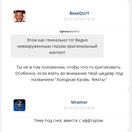
BeasQUIT
26.03.2016 в 18:35
Цитата
AzzzA
(
)
Этож как гениально то! Видно
невооруженным глазом оригинальный
контент
Ты не в том положении, чтобы что-то критиковать.
Особенно, если взять во внимание твой шедевр под
названием "Холодная Кровь. ФАкты"
Mramor
26.03.2016 в 19:00
Тему под снос вместе с аффтаром.