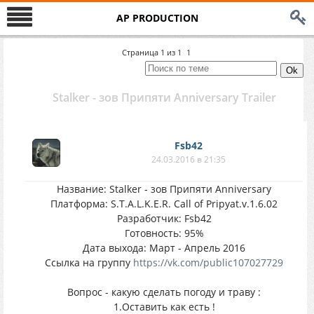
AP PRODUCTION
Страница
1
из
1
1
Stalker - зов Припяти Anniversary Trailer
Fsb42
24.03.2016 в 21:35
Название: Stalker - зов Припяти Anniversary
Платформа: S.T.A.L.K.E.R. Call of Pripyat.v.1.6.02
Разработчик: Fsb42
Готовность: 95%
Дата выхода: Март - Апрель 2016
Ссылка на группу
https://vk.com/public107027729
Вопрос - какую сделать погоду и траву :
1.Оставить как есть !