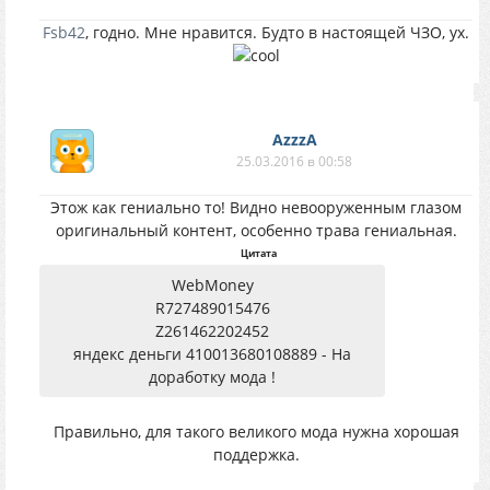
Fsb42
, годно. Мне нравится. Будто в настоящей ЧЗО, ух.
AzzzA
25.03.2016 в 00:58
Этож как гениально то! Видно невооруженным глазом
оригинальный контент, особенно трава гениальная.
Цитата
WebMoney
R727489015476
Z261462202452
яндекс деньги 410013680108889 - На
доработку мода !
Правильно, для такого великого мода нужна хорошая
поддержка.