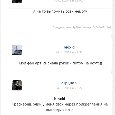
04.08.2011 в 12:02
я че то выложить совй немогу
Отредактировал
cTpEJIoK
-
Четверг, 04.08.2011, 12:02
bioxid
24.08.2011 в 21:31
мой фан арт. сначала рукой - потом на ноуте))
cTpEJIoK
24.08.2011 в 22:22
bioxid
,
красиво)))). блин у меня свои через прикрепления не
выкладываются