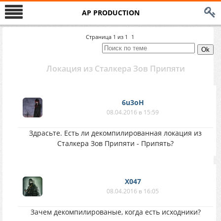
AP PRODUCTION
Страница
1
из
1
1
Локация из Сталкера Зов Припяти
6u3oH
08.04.2016 в 15:59
Здрасьте. Есть ли декомпилированная локация из
Сталкера Зов Припяти - Припять?
X047
08.04.2016 в 16:05
Зачем декомпилированые, когда есть исходники?