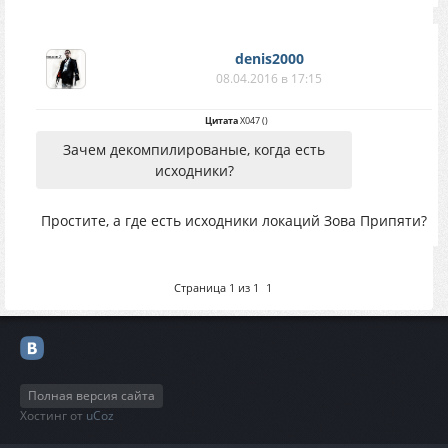
denis2000
08.04.2016 в 17:15
Цитата
X047
(
)
Зачем декомпилированые, когда есть
исходники?
Простите, а где есть исходники локаций Зова Припяти?
Страница
1
из
1
1
Полная версия сайта
Хостинг от
uCoz