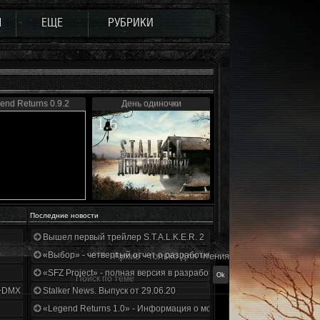
Ы
ЕЩЕ
РУБРИКИ
end Returns 0.9.2
День одиночки
1.6
Последние новости
Вышел первый трейлер S.T.A.L.K.E.R. 2
«Выбор» - четвертый отчет о разработке!
Архив - только для чтения
«SFZ Project» - полная версия в разработке!
+DMX 1.3.5.ООП.МА.К.
Stalker News. Выпуск от 29.06.20
«Legend Returns 1.0» - Информация о моде за июнь 2020