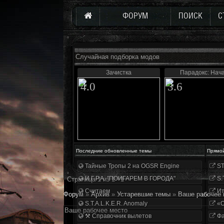
ФОРУМ
ПОИСК
С
Случайная подборка модов
Зачистка
Парадокс: Нач
4.0
3.6
Последние обновленные темы
Прямо
Тайные Тропы 2 на OGSR Engine
ST
И.Г.Р.А. "ПОИГАРЕМ В ГОРОДА"
S.
Страница
1
из
1
1
Считаем
Ит
Форум
»
Архив
»
Устаревшие темы
»
Ваше рабочее 
S.T.A.L.K.E.R. Anomaly
«О
Ваше рабочее место
⚒ Справочник вылетов
Фа