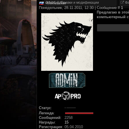
NLC 7. Правки и модификации
Фа
Wolfstalker
Понедельник, 28.11.2011, 12:30 | Сообщение #
1
Предлагаю в это
компьютерный с
Статус
:
Легенда
:
Сообщений
:
2258
Награды
:
15
Регистрация
:
05.04.2010