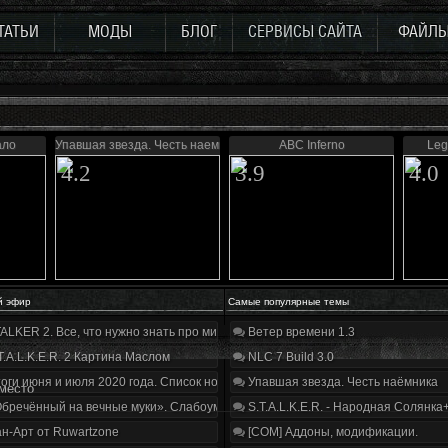
ТАТЬИ
МОДЫ
БЛОГ
СЕРВИСЫ САЙТА
ФАЙЛ
ало
Упавшая звезда. Честь наемника
ABC Inferno
Leg
4.2
3.9
4.0
й эфир
Самые популярные темы
ALKER 2. Все, что нужно знать про мир, геймплей и сюжет | Разбор трейлера
Ветер времени 1.3
T.A.L.K.E.R. 2 Картина Маслом
NLC 7 Build 3.0
оги июня и июля 2020 года. Список нововведений
Упавшая звезда. Честь наёмника
место
бречённый на вечные муки». Слабоумие и отвага
S.T.A.L.K.E.R. - Народная Солянка
н-Арт от Ruwartzone
[COM] Аддоны, модификации.