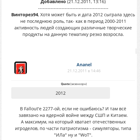
Добавлено
(21.12.2011, 13:16)
---------------------------------------------
Винторез94
, Хотя может быть и дата 2012 сыграла здесь
не последнюю роль, так- как в период 2000-2011
активность людей создающих различные творческие
продукты на данную тематику резко возросла.
Ananel
21.12.2011 в 14:46
Quote
(
эизенхорн
)
2012
В Fallout'е 2277-ой, если не ошибаюсь? И там всё
завязано на ядерной войне между СШП и Китаем.
А максимум, на который хватает отечественных
игроделов, по части патриотизма - симуляторы, типа
"ИЛа" ну и "WoT".