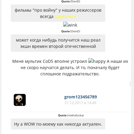
Quote
(
DemD
)
фильмы "про войну" у наших режиссеров
всегда
удавались
Quote
(
DemD
)
может когда нибудь получится наш реал
экшн времен второй отечественной
Меня мультик CоD5 вполне устроил
А наши их
не скоро научатся делать. И то, поначалу будет
сплошное подражательство.
grom123456789
21.12.2011 в 14:49
Quote
(
mothafucka
)
Ну а WOW по-моему как никогда актуален.