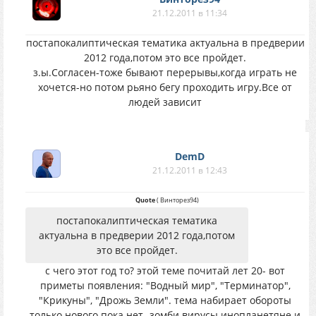
21.12.2011 в 11:34
постапокалиптическая тематика актуальна в предверии
2012 года,потом это все пройдет.
з.ы.Согласен-тоже бывают перерывы,когда играть не
хочется-но потом рьяно бегу проходить игру.Все от
людей зависит
DemD
21.12.2011 в 12:43
Quote
(
Винторез94
)
постапокалиптическая тематика
актуальна в предверии 2012 года,потом
это все пройдет.
с чего этот год то? этой теме почитай лет 20- вот
приметы появления: "Водный мир", "Терминатор",
"Крикуны", "Дрожь Земли". тема набирает обороты
только нового пока нет- зомби вирусы инопланетяне и