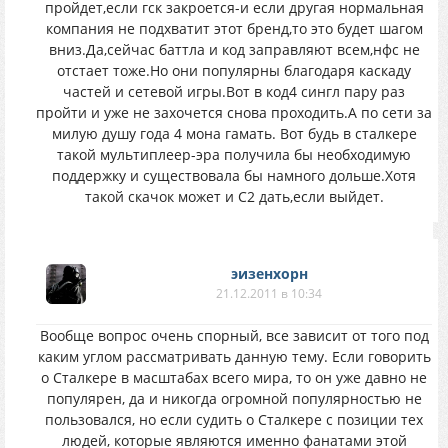
пройдет,если гск закроется-и если другая нормальная
компания не подхватит этот бренд,то это будет шагом
вниз.Да,сейчас баттла и код заправляют всем,нфс не
отстает тоже.Но они популярны благодаря каскаду
частей и сетевой игры.Вот в код4 сингл пару раз
пройти и уже не захочется снова проходить.А по сети за
милую душу года 4 мона гамать. Вот будь в сталкере
такой мультиплеер-эра получила бы необходимую
поддержку и существовала бы намного дольше.Хотя
такой скачок может и С2 дать,если выйдет.
эизенхорн
21.12.2011 в 10:34
Вообще вопрос очень спорный, все зависит от того под
каким углом рассматривать данную тему. Если говорить
о Сталкере в масштабах всего мира, то он уже давно не
популярен, да и никогда огромной популярностью не
пользовался, но если судить о Сталкере с позиции тех
людей, которые являются именно фанатами этой