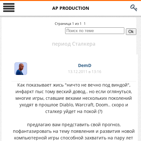
AP PRODUCTION
Страница
1
из
1
1
период Сталкера
DemD
13.12.2011 в 13:16
Как показывает жись "ничто не вечно под виндой",
инфаркт пыс тому веский довод.. но если оглянуться,
многие игры, ставшие вехами нескольких поколений
уходят в прошлое Diablo, Warcraft, Doom.. скоро и
сталкер уйдет на покой (?)
предлагаю вам представить свой прогноз,
пофантазировать на тему появления и развития новой
компьютерной игры способной захватить на пару лет