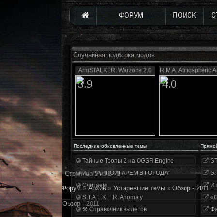
ФОРУМ
ПОИСК
С
Случайная подборка модов
ArmSTALKER: Warzone 2.0
R.M.A. Atmospheric A
3.9
4.0
Последние обновленные темы
Прямо
Тайные Тропы 2 на OGSR Engine
ST
И.Г.Р.А. "ПОИГАРЕМ В ГОРОДА"
S.
Страница
1
из
1
1
Считаем
Ит
Форум
»
Архив
»
Устаревшие темы
»
Обзор - 2011
S.T.A.L.K.E.R. Anomaly
«О
Обзор - 2011
⚒ Справочник вылетов
Фа