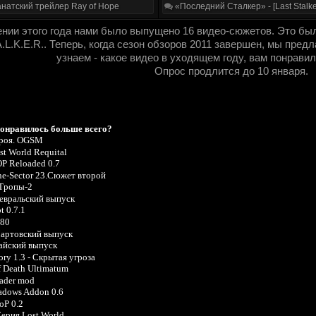
натский трейлер Ray of Hope
«Последний Сталкер» - [Last Stalke
нии этого года нами было выпущено 16 видео-сюжетов. Это был
A.L.K.E.R.. Теперь, когда сезон обзоров 2011 завершен, мы пред
узнаем - какое видео в уходящем году, вам понрави
Опрос продлится до 10 января.
понравилось больше всего?
троя. OGSM
t World Requital
P Reloaded 0.7
ne-Sector 23.Сюжет второй
Тропы-2
Февральский выпуск
t 0.7.1
.80
Мартовский выпуск
Майский выпуск
ory 1.3 - Скрытая угроза
f Death Ultimatum
ader mod
dows Addon 0.6
P 0.2
ерия Lost World