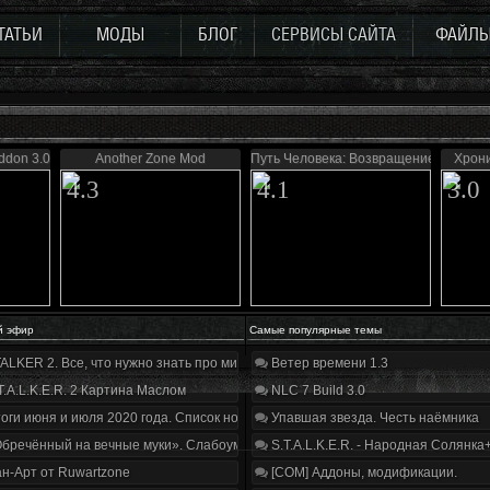
ТАТЬИ
МОДЫ
БЛОГ
СЕРВИСЫ САЙТА
ФАЙЛ
ddon 3.0
Another Zone Mod
Путь Человека: Возвращение
Хрони
4.3
4.1
3.0
й эфир
Самые популярные темы
ALKER 2. Все, что нужно знать про мир, геймплей и сюжет | Разбор трейлера
Ветер времени 1.3
T.A.L.K.E.R. 2 Картина Маслом
NLC 7 Build 3.0
оги июня и июля 2020 года. Список нововведений
Упавшая звезда. Честь наёмника
бречённый на вечные муки». Слабоумие и отвага
S.T.A.L.K.E.R. - Народная Солянка
н-Арт от Ruwartzone
[COM] Аддоны, модификации.