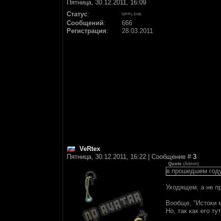
Пятница, 30.12.2011, 16:09
Статус
:
Сообщений
:
666
Регистрация
:
28.03.2011
VeRtex
Пятница, 30.12.2011, 16:22 | Сообщение #
3
Quote
(
Аdmin
)
в прошедшем год
Уходящем, а не 
Вообще, "Истоки м
Но, так как его т