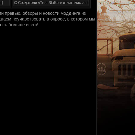
r]
Создатели «True Stalker» отчитались о проделанной работе
и превью, обзоры и новости моддинга из
лагаем поучавствовать в опросе, в котором мы
лось больше всего!