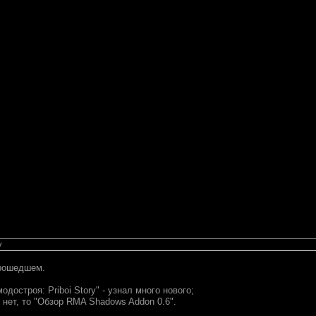
у
прошедшем.
одостроя: Priboi Story" - узнал много нового;
ут нет, то "Обзор RMA Shadows Addon 0.6".