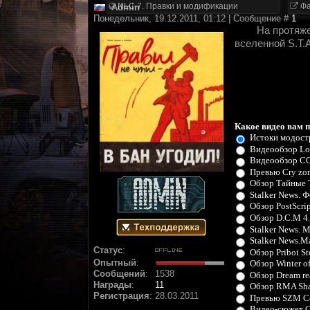
NLC 7. Правки и модификации
Фа
Аdmin
Понедельник, 19.12.2011, 01:12 | Сообщение #
1
На протяже
вселенной S.T.
Какое видео вам 
Истоки модос
Видеообзор Los
Видеообзор CO
Превью Cry zo
Обзор Тайные 
Stalker News. 
Обзор PostScrip
Обзор D.C.M 4
Stalker News. 
Stalker News.
Статус
:
Обзор Priboi St
Опытный
:
Обзор Winter o
Сообщений
:
1538
Обзор Dream re
Награды
:
11
Обзор RMA Sha
Регистрация
:
28.03.2011
Превью SZM Co
Видео-сюжет С