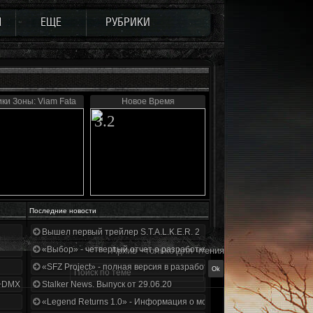
Ы
ЕЩЕ
РУБРИКИ
ки Зоны: Viam Fata
Новое Время
3.2
Последние новости
Вышел первый трейлер S.T.A.L.K.E.R. 2
«Выбор» - четвертый отчет о разработке!
Архив - только для чтения
«SFZ Project» - полная версия в разработке!
+DMX 1.3.5.ООП.МА.К.
Stalker News. Выпуск от 29.06.20
«Legend Returns 1.0» - Информация о моде за июнь 2020