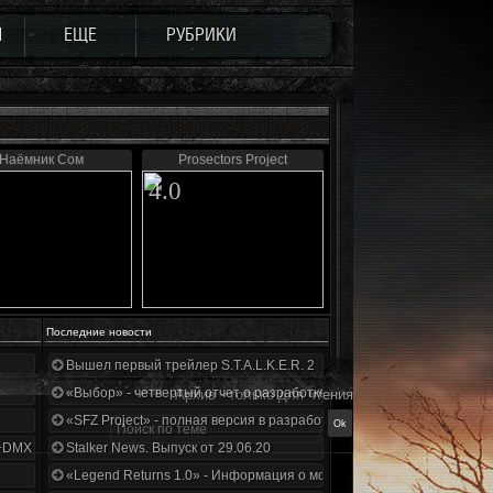
Ы
ЕЩЕ
РУБРИКИ
Наёмник Сом
Prosectors Project
4.0
Последние новости
Вышел первый трейлер S.T.A.L.K.E.R. 2
«Выбор» - четвертый отчет о разработке!
Архив - только для чтения
«SFZ Project» - полная версия в разработке!
+DMX 1.3.5.ООП.МА.К.
Stalker News. Выпуск от 29.06.20
«Legend Returns 1.0» - Информация о моде за июнь 2020