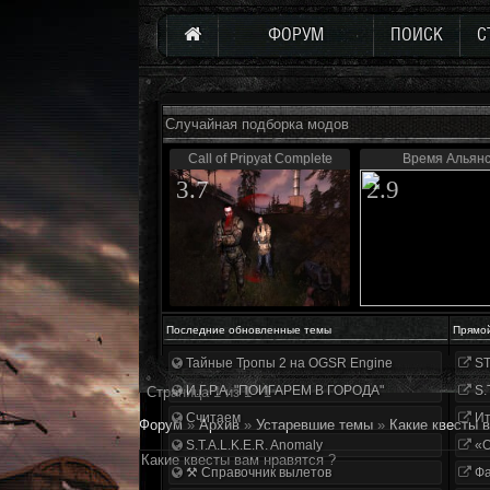
ФОРУМ
ПОИСК
С
Случайная подборка модов
Call of Pripyat Complete
Время Альян
3.7
2.9
Последние обновленные темы
Прямо
Тайные Тропы 2 на OGSR Engine
ST
И.Г.Р.А. "ПОИГАРЕМ В ГОРОДА"
S.
Страница
1
из
1
1
Считаем
Ит
Форум
»
Архив
»
Устаревшие темы
»
Какие квесты 
S.T.A.L.K.E.R. Anomaly
«О
Какие квесты вам нравятся ?
⚒ Справочник вылетов
Фа