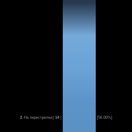
2
.
На перестрелки
[
14
]
[56.00%]