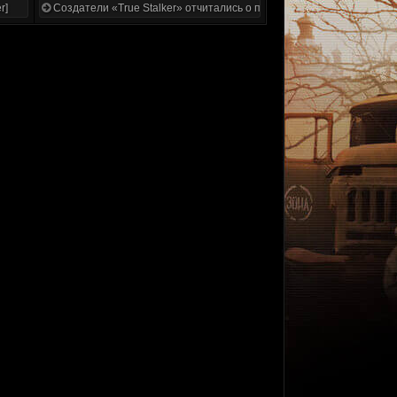
r]
Создатели «True Stalker» отчитались о проделанной работе