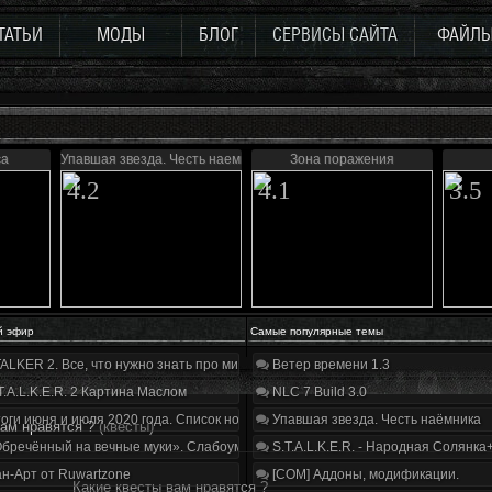
ТАТЬИ
МОДЫ
БЛОГ
СЕРВИСЫ САЙТА
ФАЙЛ
са
Упавшая звезда. Честь наемника
Зона поражения
4.2
4.1
3.5
й эфир
Самые популярные темы
ALKER 2. Все, что нужно знать про мир, геймплей и сюжет | Разбор трейлера
Ветер времени 1.3
T.A.L.K.E.R. 2 Картина Маслом
NLC 7 Build 3.0
оги июня и июля 2020 года. Список нововведений
Упавшая звезда. Честь наёмника
вам нравятся ?
(квесты)
бречённый на вечные муки». Слабоумие и отвага
S.T.A.L.K.E.R. - Народная Солянка
н-Арт от Ruwartzone
[COM] Аддоны, модификации.
Какие квесты вам нравятся ?