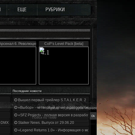
Ы
ЕЩЕ
РУБРИКИ
Арсенал 6. Революция
CoP’s Level Pack [beta]
4.1
Последние новости
Вышел первый трейлер S.T.A.L.K.E.R. 2
«Выбор» - четвертый отчет о разработке!
Архив - только для чтения
«SFZ Project» - полная версия в разработке!
+DMX 1.3.5.ООП.МА.К.
Stalker News. Выпуск от 29.06.20
«Legend Returns 1.0» - Информация о моде за июнь 2020