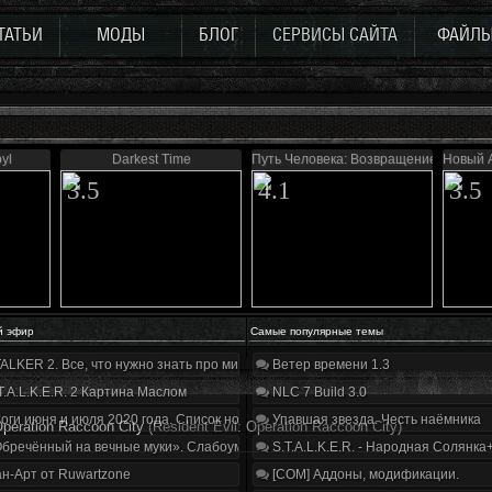
ТАТЬИ
МОДЫ
БЛОГ
СЕРВИСЫ САЙТА
ФАЙЛ
yl
Darkest Time
Путь Человека: Возвращение
Новый 
3.5
4.1
3.5
й эфир
Самые популярные темы
ALKER 2. Все, что нужно знать про мир, геймплей и сюжет | Разбор трейлера
Ветер времени 1.3
T.A.L.K.E.R. 2 Картина Маслом
NLC 7 Build 3.0
оги июня и июля 2020 года. Список нововведений
Упавшая звезда. Честь наёмника
Operation Raccoon City
(Resident Evil: Operation Raccoon City)
бречённый на вечные муки». Слабоумие и отвага
S.T.A.L.K.E.R. - Народная Солянка
н-Арт от Ruwartzone
[COM] Аддоны, модификации.