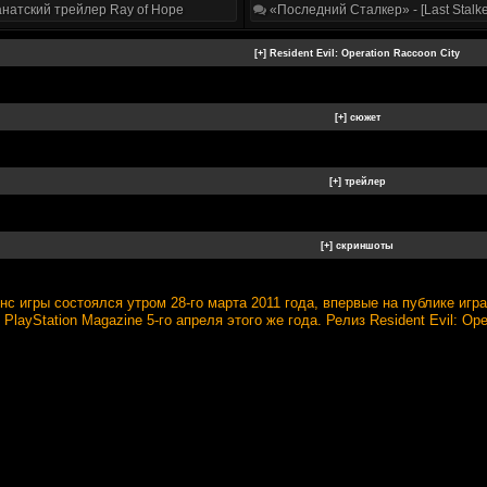
натский трейлер Ray of Hope
«Последний Сталкер» - [Last Stalke
 игры состоялся утром 28-го марта 2011 года, впервые на публике игра 
l PlayStation Magazine 5-го апреля этого же года. Релиз Resident Evil: Op