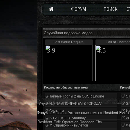
ФОРУМ
ПОИСК
С
Случайная подборка модов
Lost World Requital
Call of Chernob
3.9
4.5
Последние обновленные темы
Прямо
Тайные Тропы 2 на OGSR Engine
ST
И.Г.Р.А. "ПОИГАРЕМ В ГОРОДА"
S.
Страница
1
из
1
1
Считаем
Ит
Форум
»
Архив
»
Устаревшие темы
»
Resident Evil: 
S.T.A.L.K.E.R. Anomaly
«О
Resident Evil: Operation Raccoon City
⚒ Справочник вылетов
Фа