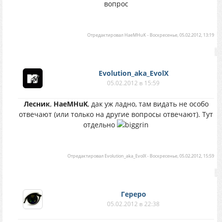
вопрос
Отредактировал
HaeMHuK
-
Воскресенье, 05.02.2012, 13:19
Evolution_aka_EvolX
05.02.2012 в 15:59
Лесник
,
HaeMHuK
, дак уж ладно, там видать не особо
отвечают (или только на другие вопросы отвечают). Тут
отдельно
Отредактировал
Evolution_aka_EvolX
-
Воскресенье, 05.02.2012, 15:59
Гереро
05.02.2012 в 22:38