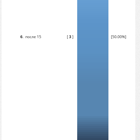
6
.
после 15
[
3
]
[50.00%]