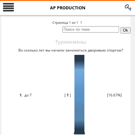
AP PRODUCTION
Страница
1
из
1
1
Турникмены
Во сколько лет вы начали заниматься дворовым спортом?
1
.
до 7
[
1
]
[16.67%]