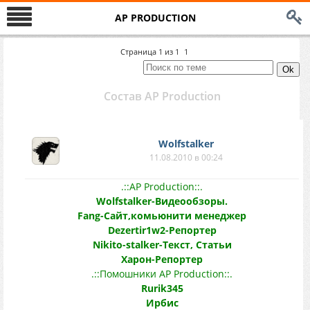
AP PRODUCTION
Страница
1
из
1
1
Состав AP Production
Wolfstalker
11.08.2010 в 00:24
.::AP Production::.
Wolfstalker-Видеообзоры.
Fang-Сайт,комьюнити менеджер
Dezertir1w2-Репортер
Nikito-stalker-Текст, Статьи
Харон-Репортер
.::Помошники AP Production::.
Rurik345
Ирбис