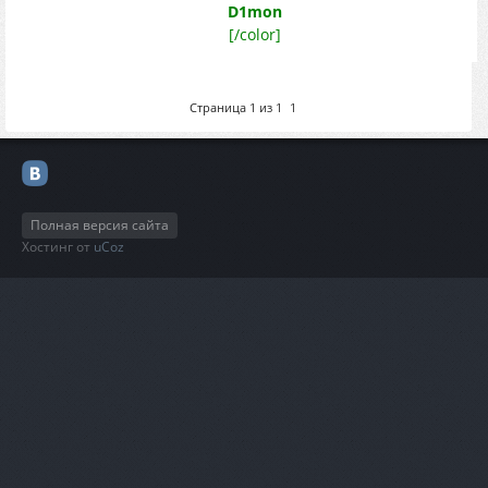
D1mon
[/color]
Страница
1
из
1
1
Полная версия сайта
Хостинг от
uCoz