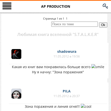
AP PRODUCTION
Страница
1
из
1
1
Любимая книга вселенной "S.T.A.L.K.E.R"
shadowura
11.05.2012 в 19:56
Какая из книг вам понравилась больше всего
Ну я начну: "Зона поражения"
PILA
11.05.2012 в 20:37
Зона поражения и линия огня!!!