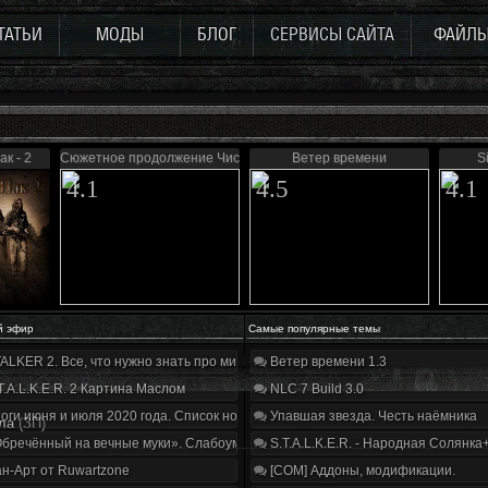
ТАТЬИ
МОДЫ
БЛОГ
СЕРВИСЫ САЙТА
ФАЙЛ
к - 2
Сюжетное продолжение Чистого неба
Ветер времени
S
4.1
4.5
4.1
й эфир
Самые популярные темы
ALKER 2. Все, что нужно знать про мир, геймплей и сюжет | Разбор трейлера
Ветер времени 1.3
T.A.L.K.E.R. 2 Картина Маслом
NLC 7 Build 3.0
оги июня и июля 2020 года. Список нововведений
Упавшая звезда. Честь наёмника
ла
(ЗП)
бречённый на вечные муки». Слабоумие и отвага
S.T.A.L.K.E.R. - Народная Солянка
н-Арт от Ruwartzone
[COM] Аддоны, модификации.