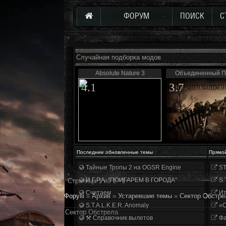
ФОРУМ
ПОИСК
С
Случайная подборка модов
Absolute Nature 3
Объединенный Па
4.1
3.7
Последние обновленные темы
Прямо
Тайные Тропы 2 на OGSR Engine
ST
И.Г.Р.А. "ПОИГАРЕМ В ГОРОДА"
S.
Страница
1
из
1
1
Считаем
Ит
Форум
»
Архив
»
Устаревшие темы
»
Сектор Обстре
S.T.A.L.K.E.R. Anomaly
«О
Сектор Обстрела
⚒ Справочник вылетов
Фа