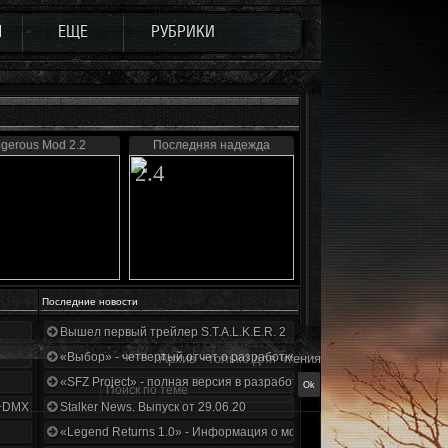
Ы
ЕЩЕ
РУБРИКИ
igerous Mod 2.2
Последняя надежда
2.4
Последние новости
Вышел первый трейлер S.T.A.L.K.E.R. 2
«Выбор» - четвертый отчет о разработке!
Архив - только для чтения
«SFZ Project» - полная версия в разработке!
+DMX 1.3.5.ООП.МА.К.
Stalker News. Выпуск от 29.06.20
«Legend Returns 1.0» - Информация о моде за июнь 2020