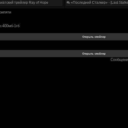
натский трейлер Ray of Hope
«Последний Сталкер» - [Last Stalke
рипяти
:400мб-1гб
Сообщени