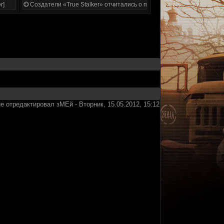
r]
Создатели «True Stalker» отчитались о проделанной работе
е отредактировал
зМЕй
-
Вторник, 15.05.2012, 15:12