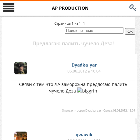
AP PRODUCTION
Страница
1
из
1
1
Предлагаю палить чучело Деза!
Dyadka_yar
06.06.2012 в 16:04
Связи с тем что ЛА заморожна предлогаю палить
чучело Деза
Отредактировал
Dyadka_yar
-
Среда, 06.06.2012, 16:09
qwawik