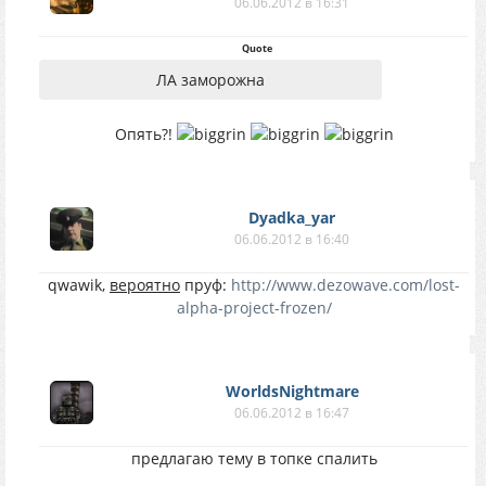
06.06.2012 в 16:31
Quote
ЛА заморожна
Опять?!
Dyadka_yar
06.06.2012 в 16:40
qwawik,
вероятно
пруф:
http://www.dezowave.com/lost-
alpha-project-frozen/
WorldsNightmare
06.06.2012 в 16:47
предлагаю тему в топке спалить