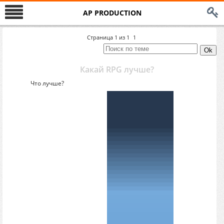
AP PRODUCTION
Страница
1
из
1
1
Какай RPG лучше?
Что лучше?