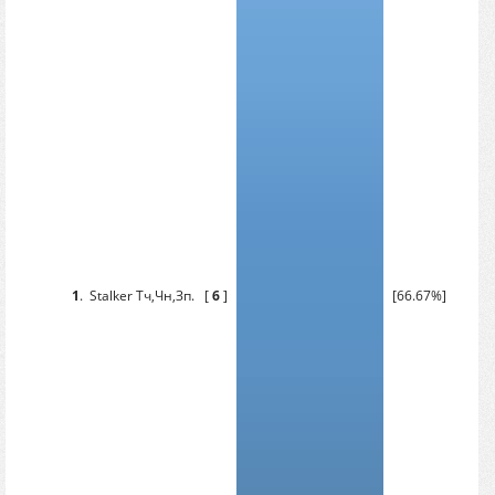
1
.
Stalker Тч,Чн,Зп.
[
6
]
[66.67%]