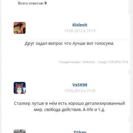
Всего ответов:
9
Kislevit
13.06.2012 в 19:15
Друг задал вопрос что лучше вот голосуем.
Отредактировал
--Stalkerok--
-
Среда, 13.06.2012, 19:16
VxSK98
15.06.2012 в 15:35
Сталкер лутше в нём есть хорошо детализированный
мир, свобода действия, A-life и т.д.
D1key