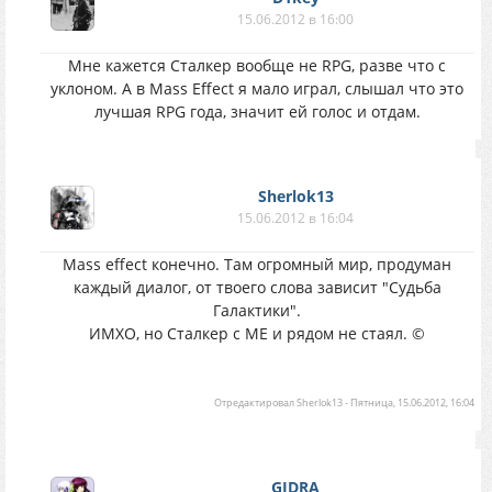
15.06.2012 в 16:00
Мне кажется Сталкер вообще не RPG, разве что с
уклоном. А в Mass Effect я мало играл, слышал что это
лучшая RPG года, значит ей голос и отдам.
Sherlok13
15.06.2012 в 16:04
Mass effect конечно. Там огромный мир, продуман
каждый диалог, от твоего слова зависит "Судьба
Галактики".
ИМХО, но Сталкер с МЕ и рядом не стаял. ©
Отредактировал
Sherlok13
-
Пятница, 15.06.2012, 16:04
GIDRA