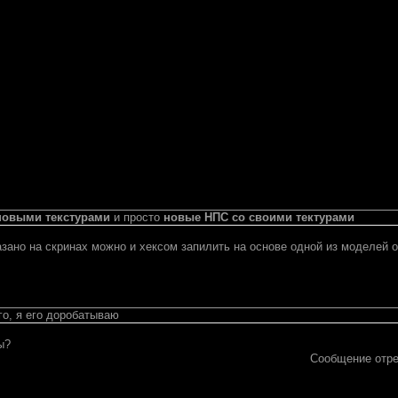
новыми текстурами
и просто
новые НПС со своими тектурами
азано на скринах можно и хексом запилить на основе одной из моделей 
го, я его доробатываю
ы?
Сообщение отр