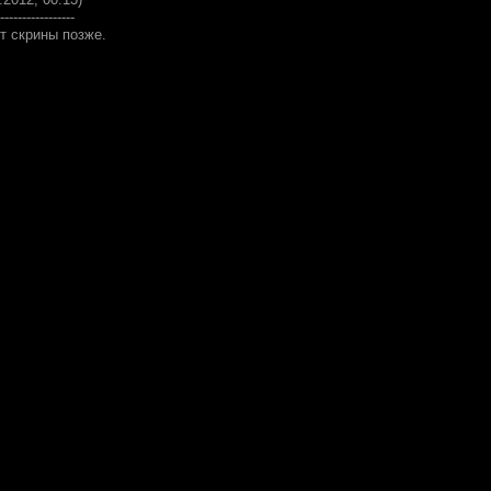
-----------------
ут скрины позже.