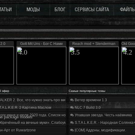
ТАТЬИ
МОДЫ
БЛОГ
СЕРВИСЫ САЙТА
ФАЙЛ
 2.0
Gott Mit Uns - Бог С Нами
Reach mod + Slenderman
Old Goo
4.0
3.5
4.2
й эфир
Самые популярные темы
ALKER 2. Все, что нужно знать про мир, геймплей и сюжет | Разбор трейлера
Ветер времени 1.3
T.A.L.K.E.R. 2 Картина Маслом
NLC 7 Build 3.0
оги июня и июля 2020 года. Список нововведений
Упавшая звезда. Честь наёмника
he package models"
бречённый на вечные муки». Слабоумие и отвага
S.T.A.L.K.E.R. - Народная Солянка
н-Арт от Ruwartzone
[COM] Аддоны, модификации.