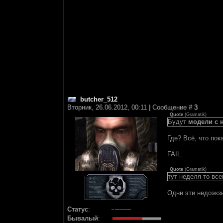
butcher_512
Вторник, 26.06.2012, 00:11 | Сообщение #
3
Quote
(
Gramatik
)
Будут
модели с 
Где? Всё, что пок
FAIL.
Quote
(
Gramatik
)
тут неделя то все
Одни эти недоэкз
Статус
:
Бывалый
: