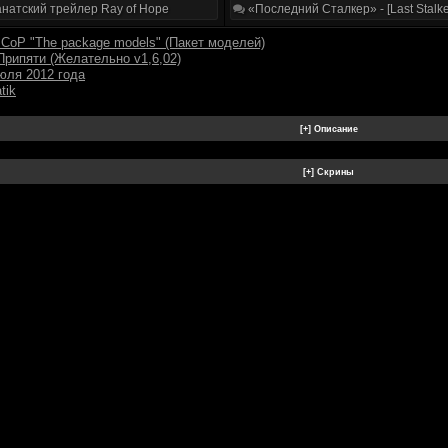
натский трейлер Ray of Hope
«Последний Сталкер» - [Last Stalke
r CoP "The package models" (Пакет моделей)
Припяти (Желательно v1,6,02)
юля 2012 года
tik