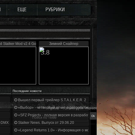
Ы
ЕЩЕ
РУБРИКИ
d Stalker Mod v2.4 Gold
Зимний Снайпер
3.8
Последние новости
Вышел первый трейлер S.T.A.L.K.E.R. 2
«Выбор» - четвертый отчет о разработке!
Архив - только для чтения
«SFZ Project» - полная версия в разработке!
+DMX 1.3.5.ООП.МА.К.
Stalker News. Выпуск от 29.06.20
«Legend Returns 1.0» - Информация о моде за июнь 2020