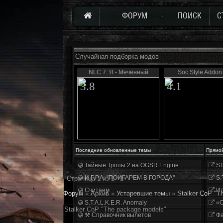
ФОРУМ
ПОИСК
С
Случайная подборка модов
NLC 7: Я - Меченный
Soc Style Addon
3.8
4.1
Последние обновленные темы
Прямо
Тайные Тропы 2 на OGSR Engine
ST
И.Г.Р.А. "ПОИГАРЕМ В ГОРОДА"
S.
Страница
1
из
1
1
Считаем
Ит
Форум
»
Архив
»
Устаревшие темы
»
Stalker CoP "T
S.T.A.L.K.E.R. Anomaly
«О
Stalker CoP "The package models"
⚒ Справочник вылетов
Фа