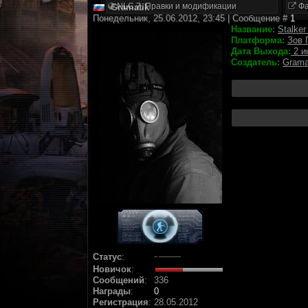
NLC 7. Правки и модификации
Фа
Gramatik
Понедельник, 25.06.2012, 23:45 | Сообщение #
1
Название:
Stalke
Платформа:
Зов 
Дата Выхода:
2 и
Создатель:
Grama
Статус
:
Новичок
:
Сообщений
:
336
Награды
:
0
Регистрация
:
28.05.2012