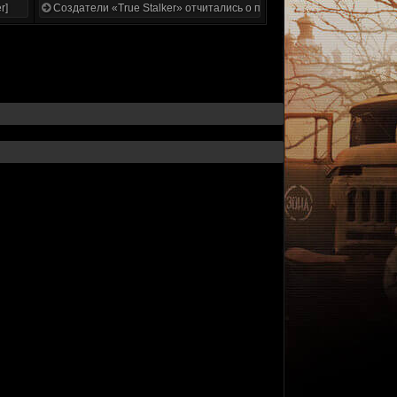
r]
Создатели «True Stalker» отчитались о проделанной работе