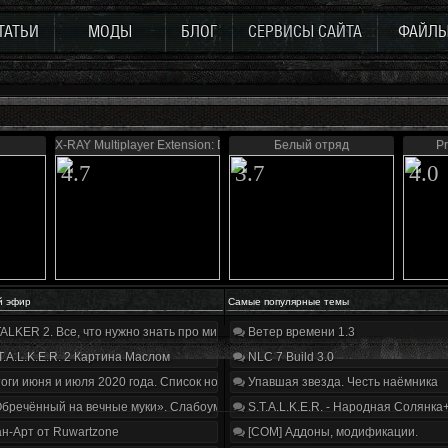
ТАТЬИ
МОДЫ
БЛОГ
СЕРВИСЫ САЙТА
ФАЙЛ
X-RAY Multiplayer Extension: Defence
Белый отряд
Pr
4.7
3.7
4.0
й эфир
Самые популярные темы
ALKER 2. Все, что нужно знать про мир, геймплей и сюжет | Разбор трейлера
Ветер времени 1.3
T.A.L.K.E.R. 2 Картина Маслом
NLC 7 Build 3.0
оги июня и июля 2020 года. Список нововведений
Упавшая звезда. Честь наёмника
бречённый на вечные муки». Слабоумие и отвага
S.T.A.L.K.E.R. - Народная Солянка
н-Арт от Ruwartzone
[COM] Аддоны, модификации.