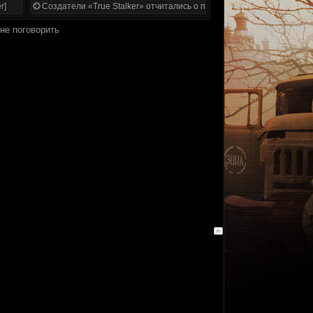
r]
Создатели «True Stalker» отчитались о проделанной работе
 не поговорить