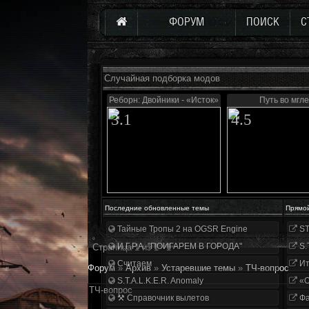
ФОРУМ
ПОИСК
С
Случайная подборка модов
Реборн: Двойники - «Исток»
Путь во мгле
3.1
4.5
Последние обновленные темы
Прямо
Тайные Тропы 2 на OGSR Engine
ST
И.Г.Р.А. "ПОИГАРЕМ В ГОРОДА"
S.
Страница
1
из
1
1
Считаем
Ит
Форум
»
Архив
»
Устаревшие темы
»
ТЧ-вопрос
S.T.A.L.K.E.R. Anomaly
«О
ТЧ-вопрос
⚒ Справочник вылетов
Фа