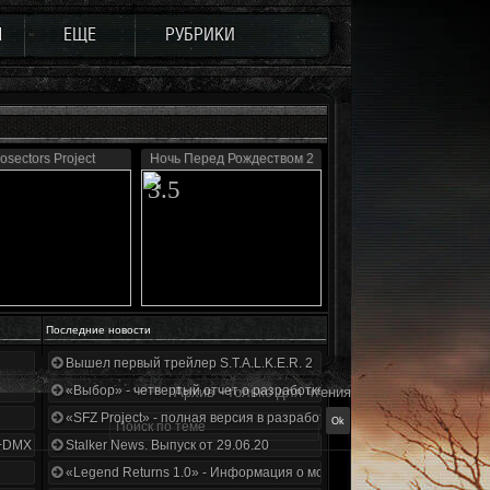
Ы
ЕЩЕ
РУБРИКИ
osectors Project
Ночь Перед Рождеством 2
3.5
Последние новости
Вышел первый трейлер S.T.A.L.K.E.R. 2
«Выбор» - четвертый отчет о разработке!
Архив - только для чтения
«SFZ Project» - полная версия в разработке!
+DMX 1.3.5.ООП.МА.К.
Stalker News. Выпуск от 29.06.20
«Legend Returns 1.0» - Информация о моде за июнь 2020