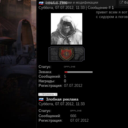
NLC 7. Правки и модификации
Фа
strelok-1996
Суббота, 07.07.2012, 11:33 | Сообщение #
1
привет всем я вот
с сидором а погов
Статус
:
Зевака
:
Сообщений
:
5
Награды
:
0
Регистрация
:
07.07.2012
Злобная реклама
Суббота, 07.07.2012, 11:33
Статус
:
Сообщений
:
666
Регистрация
:
07.07.2012