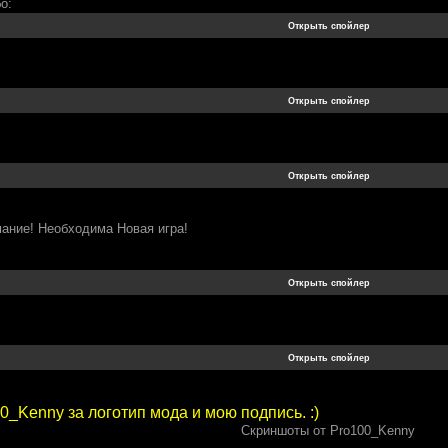
о:
мание! Необходима Новая игра!
_Kenny за логотип мода и мою подпись. :)
Скриншоты от Pro100_Kenny