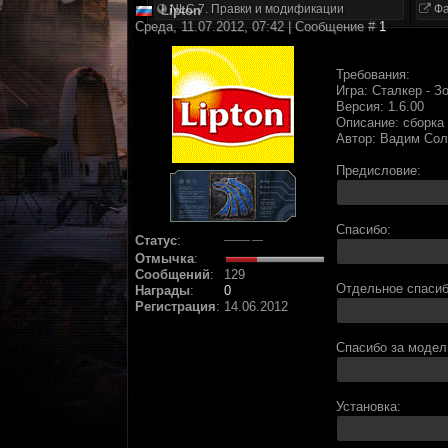
NLC 7. Правки и модификации
Фа
Lipton
Среда, 11.07.2012, 07:42 | Сообщение #
1
Требования:
Игра: Сталкер - З
Версия: 1.6.00
Описание: сборка
Автор: Вадим Солё
Предисловие:
Спасибо:
Статус
:
Отмычка
:
Сообщений
:
129
Отдельное спасиб
Награды
:
0
Регистрация
:
14.06.2012
Спасибо за модел
Установка: