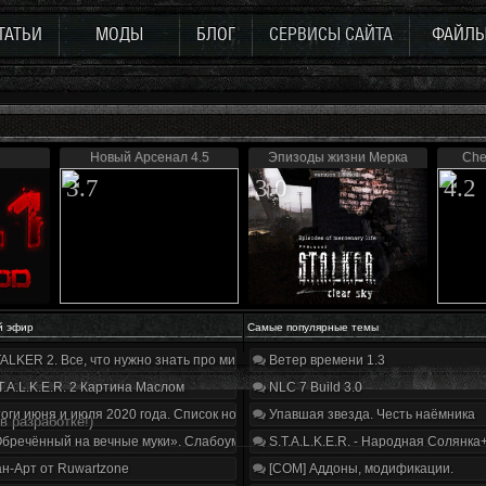
ТАТЬИ
МОДЫ
БЛОГ
СЕРВИСЫ САЙТА
ФАЙЛ
Новый Арсенал 4.5
Эпизоды жизни Мерка
Che
3.7
3.0
4.2
й эфир
Самые популярные темы
ALKER 2. Все, что нужно знать про мир, геймплей и сюжет | Разбор трейлера
Ветер времени 1.3
T.A.L.K.E.R. 2 Картина Маслом
NLC 7 Build 3.0
оги июня и июля 2020 года. Список нововведений
Упавшая звезда. Честь наёмника
- в разработке!)
бречённый на вечные муки». Слабоумие и отвага
S.T.A.L.K.E.R. - Народная Солянка
н-Арт от Ruwartzone
[COM] Аддоны, модификации.