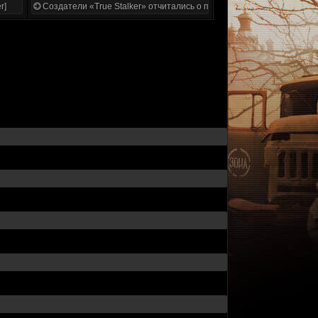
r]
Создатели «True Stalker» отчитались о проделанной работе