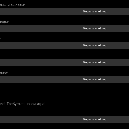
емы и вылеты:
моды:
:
ание:
ние! Требуется новая игра!