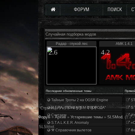
ФОРУМ
ПОИСК
С
Случайная подборка модов
Радар - глухой лес
AMK 1.4.1
2.6
4.2
Последние обновленные темы
Прямо
Тайные Тропы 2 на OGSR Engine
ST
И.Г.Р.А. "ПОИГАРЕМ В ГОРОДА"
S.
Страница
9
из
9
«
1
2
…
7
8
9
Считаем
Ит
Форум
»
Архив
»
Устаревшие темы
»
SLSMod.
(1.2 
S.T.A.L.K.E.R. Anomaly
«О
SLSMod.
⚒ Справочник вылетов
Фа