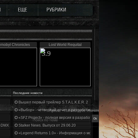
Ы
ЕЩЕ
РУБРИКИ
rnobyl Chronicles
Lost World Requital
3.9
Последние новости
Вышел первый трейлер S.T.A.L.K.E.R. 2
«Выбор» - четвертый отчет о разработке!
Архив - только для чтения
«SFZ Project» - полная версия в разработке!
+DMX 1.3.5.ООП.МА.К.
Stalker News. Выпуск от 29.06.20
«Legend Returns 1.0» - Информация о моде за июнь 2020