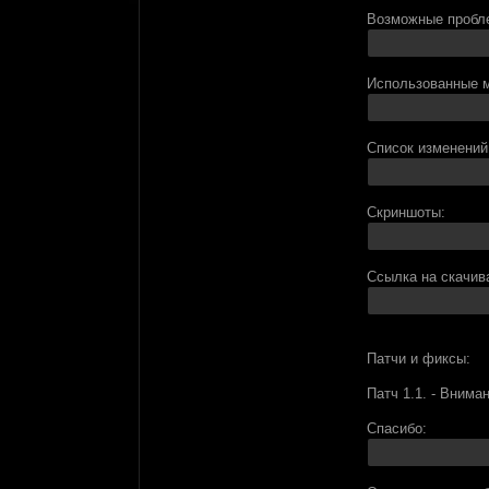
Возможные пробл
Использованные 
Список изменений
Скриншоты:
Ссылка на скачив
Патчи и фиксы:
Патч 1.1. - Внима
Спасибо: