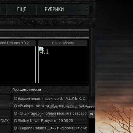
Ы
ЕЩЕ
РУБРИКИ
end Returns 0.9.2
Call of Misery
4.1
Последние новости
Вышел первый трейлер S.T.A.L.K.E.R. 2
«Выбор» - четвертый отчет о разработке!
Архив - только для чтения
«SFZ Project» - полная версия в разработке!
+DMX 1.3.5.ООП.МА.К.
Stalker News. Выпуск от 29.06.20
«Legend Returns 1.0» - Информация о моде за июнь 2020