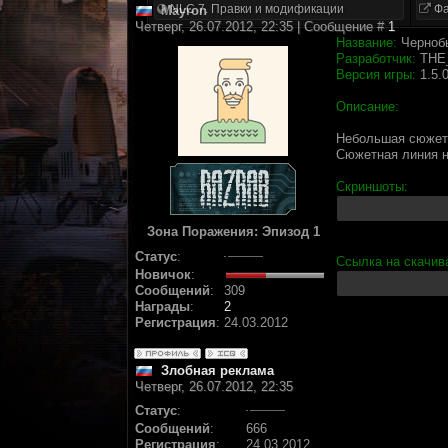
NLC 7. Правки и модификации
Фа
Mayron
Четверг, 26.07.2012, 22:35 | Сообщение #
1
Название:
Чернобы
Разработчик:
THE
Версия игры:
1.5.
Описание:
Небольшая сюжетн
Сюжетная линия н
Скриншоты:
Зона Поражения: Эпизод 1
Статус
:
Ссылка на скачив
Новичок
:
Сообщений
:
309
Награды
:
2
Регистрация
:
24.03.2012
Злобная реклама
Четверг, 26.07.2012, 22:35
Статус
:
Сообщений
:
666
Регистрация
:
24.03.2012