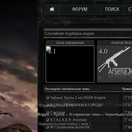
ФОРУМ
ПОИСК
С
Случайная подборка модов
Зона поражения
Arsenal Mod
4.1
4.0
Последние обновленные темы
Прямо
Тайные Тропы 2 на OGSR Engine
ST
И.Г.Р.А. "ПОИГАРЕМ В ГОРОДА"
S.
Страница
1
из
1
1
Считаем
Ит
Форум
»
Архив
»
Устаревшие темы
»
Чернобыльская
S.T.A.L.K.E.R. Anomaly
«О
Чернобыльская война ( мод )
⚒ Справочник вылетов
Фа