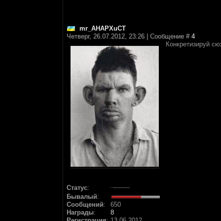
mr_AHAPXuCT
Четверг, 26.07.2012, 23:26 | Сообщение #
4
Конкретизируй сю
Статус
:
Бывалый
:
Сообщений
:
650
Награды
:
8
Регистрация
:
13.06.2012