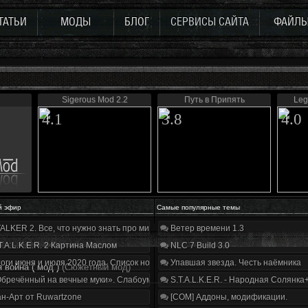
ТАТЬИ
МОДЫ
БЛОГ
СЕРВИСЫ САЙТА
ФАЙЛ
Sigerous Mod 2.2
Путь в Припять
Leg
4.1
3.8
4.0
й эфир
Самые популярные темы
ALKER 2. Все, что нужно знать про мир, геймплей и сюжет | Разбор трейлера
Ветер времени 1.3
T.A.L.K.E.R. 2 Картина Маслом
NLC 7 Build 3.0
оги июня и июля 2020 года. Список нововведений
Упавшая звезда. Честь наёмника
 война ( мод )
(Сюжетный мод)
бречённый на вечные муки». Слабоумие и отвага
S.T.A.L.K.E.R. - Народная Солянка
н-Арт от Ruwartzone
[COM] Аддоны, модификации.