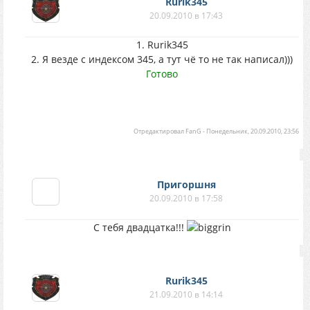
Rurik345
20.09.2010 в 17:43
1. Rurik345
2. Я везде с индексом 345, а тут чё то не так написал)))
Готово
Отредактировал
FanG
-
Понедельник, 20.09.2010, 23:56
Пригоршня
20.09.2010 в 17:58
С тебя двадцатка!!!
Rurik345
21.09.2010 в 14:14