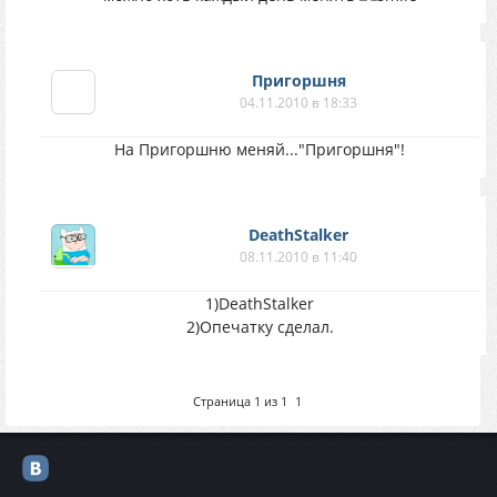
Пригоршня
04.11.2010 в 18:33
На Пригоршню меняй..."Пригоршня"!
DeathStalker
08.11.2010 в 11:40
1)DeathStalker
2)Опечатку сделал.
Страница
1
из
1
1