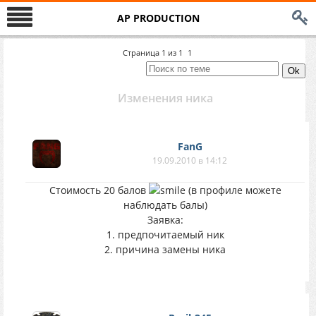
AP PRODUCTION
Страница
1
из
1
1
Изменения ника
FanG
19.09.2010 в 14:12
Стоимость 20 балов
(в профиле можете
наблюдать балы)
Заявка:
1. предпочитаемый ник
2. причина замены ника