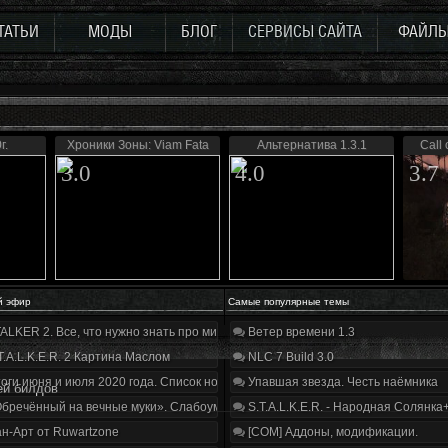
ТАТЬИ
МОДЫ
БЛОГ
СЕРВИСЫ САЙТА
ФАЙЛ
г.
Хроники Зоны: Viam Fata
Альтернатива 1.3.1
Call 
3.0
4.0
3.7
й эфир
Самые популярные темы
ALKER 2. Все, что нужно знать про мир, геймплей и сюжет | Разбор трейлера
Ветер времени 1.3
T.A.L.K.E.R. 2 Картина Маслом
NLC 7 Build 3.0
оги июня и июля 2020 года. Список нововведений
Упавшая звезда. Честь наёмника
ей билдов
бречённый на вечные муки». Слабоумие и отвага
S.T.A.L.K.E.R. - Народная Солянка
н-Арт от Ruwartzone
[COM] Аддоны, модификации.