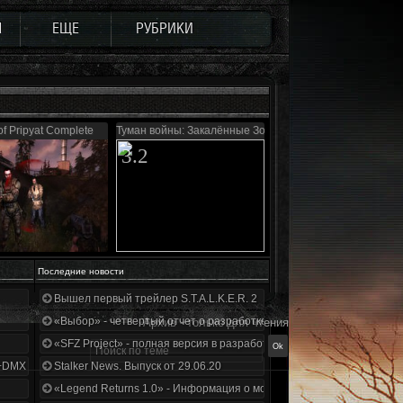
Ы
ЕЩЕ
РУБРИКИ
of Pripyat Complete
Туман войны: Закалённые Зоной
3.2
Последние новости
Вышел первый трейлер S.T.A.L.K.E.R. 2
«Выбор» - четвертый отчет о разработке!
Архив - только для чтения
«SFZ Project» - полная версия в разработке!
+DMX 1.3.5.ООП.МА.К.
Stalker News. Выпуск от 29.06.20
«Legend Returns 1.0» - Информация о моде за июнь 2020