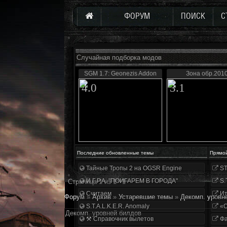
ФОРУМ
ПОИСК
С
Случайная подборка модов
SGM 1.7: Geonezis Addon
Зона обр.2010
4.0
3.1
Последние обновленные темы
Прямо
Тайные Тропы 2 на OGSR Engine
ST
И.Г.Р.А. "ПОИГАРЕМ В ГОРОДА"
S.
Страница
1
из
1
1
Считаем
Ит
Форум
»
Архив
»
Устаревшие темы
»
Декомп. уровн
S.T.A.L.K.E.R. Anomaly
«О
Декомп. уровней билдов
⚒ Справочник вылетов
Фа